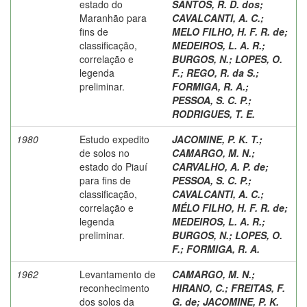
estado do
SANTOS, R. D. dos
;
Maranhão para
CAVALCANTI, A. C.
;
fins de
MELO FILHO, H. F. R. de
;
classificação,
MEDEIROS, L. A. R.
;
correlação e
BURGOS, N.
;
LOPES, O.
legenda
F.
;
REGO, R. da S.
;
preliminar.
FORMIGA, R. A.
;
PESSOA, S. C. P.
;
RODRIGUES, T. E.
1980
Estudo expedito
JACOMINE, P. K. T.
;
de solos no
CAMARGO, M. N.
;
estado do Piauí
CARVALHO, A. P. de
;
para fins de
PESSOA, S. C. P.
;
classificação,
CAVALCANTI, A. C.
;
correlação e
MÉLO FILHO, H. F. R. de
;
legenda
MEDEIROS, L. A. R.
;
preliminar.
BURGOS, N.
;
LOPES, O.
F.
;
FORMIGA, R. A.
1962
Levantamento de
CAMARGO, M. N.
;
reconhecimento
HIRANO, C.
;
FREITAS, F.
dos solos da
G. de
;
JACOMINE, P. K.