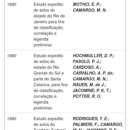
1980
Estudo expedito
MOTHCI, E. P.
;
de solos do
CAMARGO, M. N.
estado do Rio de
Janeiro para fins
de classificação,
correlação e
legenda
preliminar.
1980
Estudo expedito
HOCHMULLER, D. P.
;
de solos do
FASOLO, P. J.
;
estado do Rio
CARDOSO, A.
;
Grande do Sul e
CARVALHO, A. P. de
;
parte de Santa
CAMARGO, M. N.
;
Catarina, para fins
RAUEN, M. de J.
;
de classificação,
JACOMINE, P. K. T.
;
correlação e
POTTER, R. O.
legenda
preliminar.
1980
Estudo expedito
RODRIGUES, T. E.
;
de solos do
PALMIERI, F.
;
CAMARGO,
Território Federal
M. N.
;
JACOMINE, P. K.