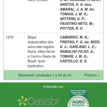
SANTOS, H. G. dos
;
AMARAL, J. A. M. do
;
TOMASI, J. M. G.
;
WITTERN, K. P.
;
FAUSTINO NETO, M.
;
POTTER, R. O.
1975
Mapa
CAMARGO, M. N.
;
esquemático dos
FREITAS, F. G. de
;
BEEK,
solos das regiões
K. J.
;
GARLAND, L. E.
;
Norte, Meio-Norte
RAMALHO FILHO, A.
;
e Centro-Oeste do
TOMASI, J. M. G.
;
Brasil: texto
CASTELLO, D. S.
explicativo.
Mostrando resultados 1 a 20 de 22
Próximo >
Indexado por