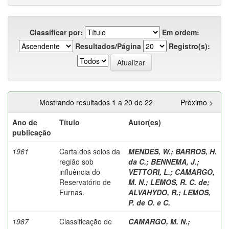
Classificar por:
Em ordem:
Resultados/Página
Registro(s):
Mostrando resultados 1 a 20 de 22
Próximo >
Ano de
Título
Autor(es)
publicação
1961
Carta dos solos da
MENDES, W.
;
BARROS, H.
região sob
da C.
;
BENNEMA, J.
;
influência do
VETTORI, L.
;
CAMARGO,
Reservatório de
M. N.
;
LEMOS, R. C. de
;
Furnas.
ALVAHYDO, R.
;
LEMOS,
P. de O. e C.
1987
Classificação de
CAMARGO, M. N.
;