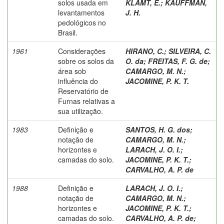
solos usada em
KLAMT, E.
;
KAUFFMAN,
levantamentos
J. H.
pedológicos no
Brasil.
1961
Considerações
HIRANO, C.
;
SILVEIRA, C.
sobre os solos da
O. da
;
FREITAS, F. G. de
;
área sob
CAMARGO, M. N.
;
influência do
JACOMINE, P. K. T.
Reservatório de
Furnas relativas a
sua utilização.
1983
Definição e
SANTOS, H. G. dos
;
notação de
CAMARGO, M. N.
;
horizontes e
LARACH, J. O. I.
;
camadas do solo.
JACOMINE, P. K. T.
;
CARVALHO, A. P. de
1988
Definição e
LARACH, J. O. I.
;
notação de
CAMARGO, M. N.
;
horizontes e
JACOMINE, P. K. T.
;
camadas do solo.
CARVALHO, A. P. de
;