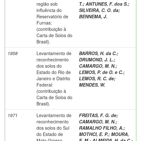
região sob
T.
;
ANTUNES, F. dos S.
;
influência do
SILVEIRA, C. O. da
;
Reservatório de
BENNEMA, J.
Furnas:
(contribuição à
Carta de Solos do
Brasil).
1958
Levantamento de
BARROS, H. da C.
;
reconhecimento
DRUMOND, J. L.
;
dos solos do
CAMARGO, M. N.
;
Estado do Rio de
LEMOS, P. de O. e C.
;
Janeiro e Distrito
LEMOS, R. C. de
;
Federal:
MENDES, W.
(contribuição à
Carta de Solos do
Brasil).
1971
Levantamento de
FREITAS, F. G. de
;
reconhecimento
CAMARGO, M. N.
;
dos solos do Sul
RAMALHO FILHO, A.
;
do Estado de
MOTHCI, E. P.
;
MOURA,
Mato Grosso.
E. M.
;
ALMEIDA, H. da C.
;