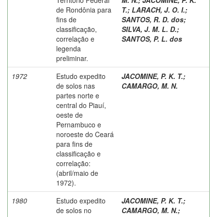
de Rondônia para
T.
;
LARACH, J. O. I.
;
fins de
SANTOS, R. D. dos
;
classificação,
SILVA, J. M. L. D.
;
correlação e
SANTOS, P. L. dos
legenda
preliminar.
1972
Estudo expedito
JACOMINE, P. K. T.
;
de solos nas
CAMARGO, M. N.
partes norte e
central do Piauí,
oeste de
Pernambuco e
noroeste do Ceará
para fins de
classificação e
correlação:
(abril/maio de
1972).
1980
Estudo expedito
JACOMINE, P. K. T.
;
de solos no
CAMARGO, M. N.
;