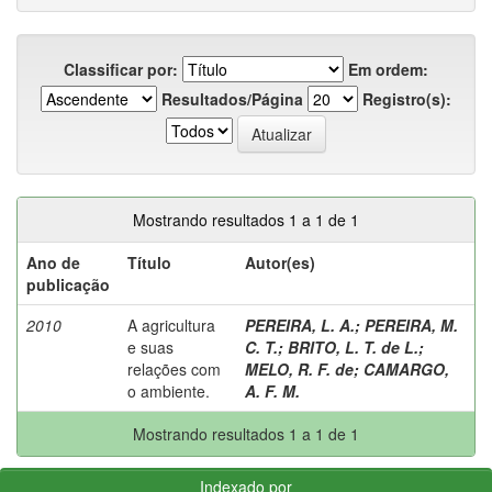
Classificar por:
Em ordem:
Resultados/Página
Registro(s):
Mostrando resultados 1 a 1 de 1
Ano de
Título
Autor(es)
publicação
2010
A agricultura
PEREIRA, L. A.
;
PEREIRA, M.
e suas
C. T.
;
BRITO, L. T. de L.
;
relações com
MELO, R. F. de
;
CAMARGO,
o ambiente.
A. F. M.
Mostrando resultados 1 a 1 de 1
Indexado por