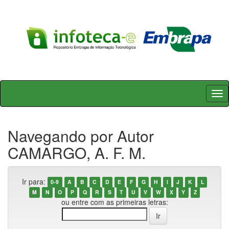
Skip
navigation
Navegando por Autor
CAMARGO, A. F. M.
Ir para:
0-9
A
B
C
D
E
F
G
H
I
J
K
L
M
N
O
P
Q
R
S
T
U
V
W
X
Y
Z
ou entre com as primeiras letras: