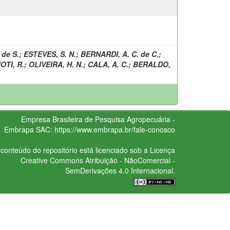
 de S.
;
ESTEVES, S. N.
;
BERNARDI, A. C. de C.
;
OTI, R.
;
OLIVEIRA, H. N.
;
CALA, A. C.
;
BERALDO,
Empresa Brasileira de Pesquisa Agropecuária -
Embrapa
SAC:
https://www.embrapa.br/fale-conosco
conteúdo do repositório está licenciado sob a Licença
Creative Commons
Atribuição - NãoComercial -
SemDerivações 4.0 Internacional.