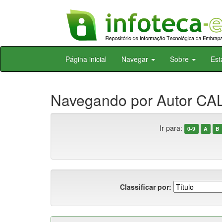
Skip
Página inicial
Navegar
Sobre
Est
navigation
Navegando por Autor CAL
Ir para:
0-9
A
B
Classificar por: