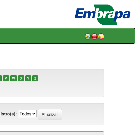
V
W
X
Y
Z
istro(s):