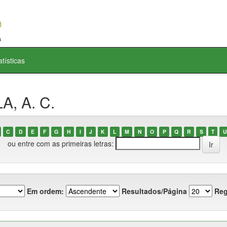
atísticas
A, A. C.
C
D
E
F
G
H
I
J
K
L
M
N
O
P
Q
R
S
T
U
ou entre com as primeiras letras:
Em ordem:
Resultados/Página
Reg