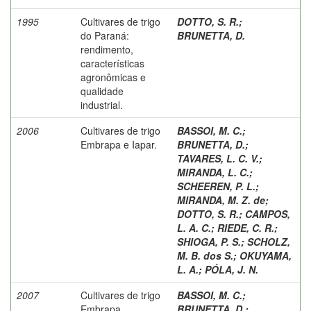
1995
Cultivares de trigo
DOTTO, S. R.
;
do Paraná:
BRUNETTA, D.
rendimento,
características
agronômicas e
qualidade
industrial.
2006
Cultivares de trigo
BASSOI, M. C.
;
Embrapa e Iapar.
BRUNETTA, D.
;
TAVARES, L. C. V.
;
MIRANDA, L. C.
;
SCHEEREN, P. L.
;
MIRANDA, M. Z. de
;
DOTTO, S. R.
;
CAMPOS,
L. A. C.
;
RIEDE, C. R.
;
SHIOGA, P. S.
;
SCHOLZ,
M. B. dos S.
;
OKUYAMA,
L. A.
;
PÓLA, J. N.
2007
Cultivares de trigo
BASSOI, M. C.
;
Embrapa.
BRUNETTA, D.
;