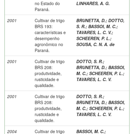
no Estado do
LINHARES, A. G.
Paraná.
2001
Cultivar de trigo
BRUNETTA, D.
;
DOTTO,
BRS 193:
S. R.
;
BASSOI, M. C.
;
características e
TAVARES, L. C. V.
;
desempenho
SCHEEREN, P. L.
;
agronômico no
SOUSA, C. N. A. de
Paraná.
2001
Cultivar de trigo
DOTTO, S. R.
;
BRS 208:
BRUNETTA, D.
;
BASSOI,
produtividade,
M. C.
;
SCHEEREN, P. L.
;
rusticidade e
TAVARES, L. C. V.
qualidade.
2001
Cultivar de trigo
DOTTO, S. R.
;
BRS 208:
BRUNETTA, D.
;
BASSOI,
produtividade,
M. C.
;
SCHEEREN, P. L.
;
rusticidade e
TAVARES, L. C. V.
qualidade.
2004
Cultivar de trigo
BASSOI, M. C.
;