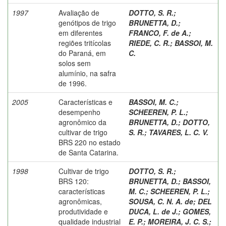
1997
Avaliação de
DOTTO, S. R.
;
genótipos de trigo
BRUNETTA, D.
;
em diferentes
FRANCO, F. de A.
;
regiões tritícolas
RIEDE, C. R.
;
BASSOI, M.
do Paraná, em
C.
solos sem
alumínio, na safra
de 1996.
2005
Características e
BASSOI, M. C.
;
desempenho
SCHEEREN, P. L.
;
agronômico da
BRUNETTA, D.
;
DOTTO,
cultivar de trigo
S. R.
;
TAVARES, L. C. V.
BRS 220 no estado
de Santa Catarina.
1998
Cultivar de trigo
DOTTO, S. R.
;
BRS 120:
BRUNETTA, D.
;
BASSOI,
características
M. C.
;
SCHEEREN, P. L.
;
agronômicas,
SOUSA, C. N. A. de
;
DEL
produtividade e
DUCA, L. de J.
;
GOMES,
qualidade industrial
E. P.
;
MOREIRA, J. C. S.
;