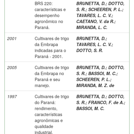
BRS 220:
BRUNETTA, D.
;
DOTTO,
características e
S. R.
;
SCHEEREN, P. L.
;
desempenho
TAVARES, L. C. V.
;
agronômico no
CAETANO, V. da R.
;
Paraná.
MIRANDA, L. C.
2001
Cultivares de trigo
BRUNETTA, D.
;
da Embrapa
TAVARES, L. C. V.
;
indicadas para o
DOTTO, S. R.
Paraná - 2001.
2005
Cultivares de trigo
BRUNETTA, D.
;
DOTTO,
da Embrapa no
S. R.
;
BASSOI, M. C.
;
Paraná e seu
SCHEEREN, P. L.
;
manejo.
MIRANDA, M. Z. de
1997
Cultivares de trigo
BRUNETTA, D.
;
DOTTO,
do Paraná:
S. R.
;
FRANCO, F. de A.
;
rendimento,
BASSOI, M. C.
características
agronômicas e
qualidade
industrial.