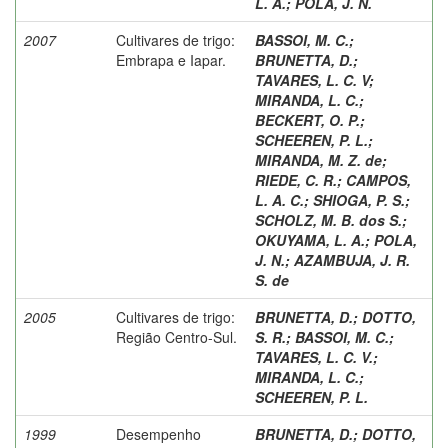
L. A.
;
PÓLA, J. N.
2007
Cultivares de trigo:
BASSOI, M. C.
;
Embrapa e Iapar.
BRUNETTA, D.
;
TAVARES, L. C. V
;
MIRANDA, L. C.
;
BECKERT, O. P.
;
SCHEEREN, P. L.
;
MIRANDA, M. Z. de
;
RIEDE, C. R.
;
CAMPOS,
L. A. C.
;
SHIOGA, P. S.
;
SCHOLZ, M. B. dos S.
;
OKUYAMA, L. A.
;
POLA,
J. N.
;
AZAMBUJA, J. R.
S. de
2005
Cultivares de trigo:
BRUNETTA, D.
;
DOTTO,
Região Centro-Sul.
S. R.
;
BASSOI, M. C.
;
TAVARES, L. C. V.
;
MIRANDA, L. C.
;
SCHEEREN, P. L.
1999
Desempenho
BRUNETTA, D.
;
DOTTO,