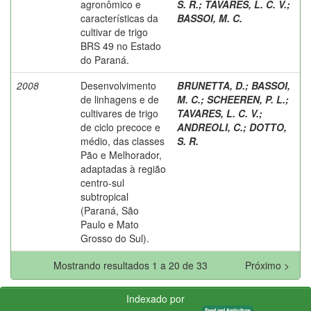
agronômico e
S. R.
;
TAVARES, L. C. V.
;
características da
BASSOI, M. C.
cultivar de trigo
BRS 49 no Estado
do Paraná.
2008
Desenvolvimento
BRUNETTA, D.
;
BASSOI,
de linhagens e de
M. C.
;
SCHEEREN, P. L.
;
cultivares de trigo
TAVARES, L. C. V.
;
de ciclo precoce e
ANDREOLI, C.
;
DOTTO,
médio, das classes
S. R.
Pão e Melhorador,
adaptadas à região
centro-sul
subtropical
(Paraná, São
Paulo e Mato
Grosso do Sul).
Mostrando resultados 1 a 20 de 33
Próximo >
Indexado por