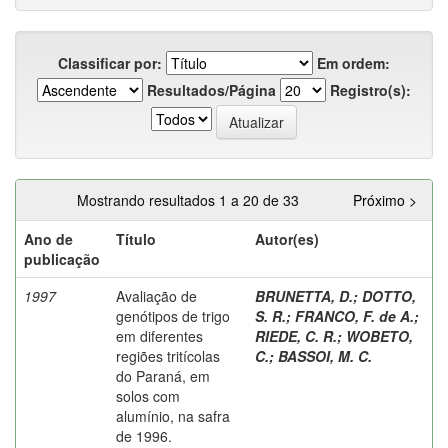
Classificar por:
Em ordem:
Resultados/Página
Registro(s):
Mostrando resultados 1 a 20 de 33
Próximo >
Ano de
Título
Autor(es)
publicação
1997
Avaliação de
BRUNETTA, D.
;
DOTTO,
genótipos de trigo
S. R.
;
FRANCO, F. de A.
;
em diferentes
RIEDE, C. R.
;
WOBETO,
regiões tritícolas
C.
;
BASSOI, M. C.
do Paraná, em
solos com
alumínio, na safra
de 1996.