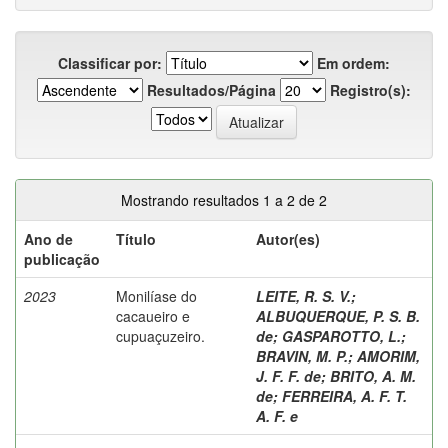
Classificar por:
Em ordem:
Resultados/Página
Registro(s):
Mostrando resultados 1 a 2 de 2
Ano de
Título
Autor(es)
publicação
2023
Monilíase do
LEITE, R. S. V.
;
cacaueiro e
ALBUQUERQUE, P. S. B.
cupuaçuzeiro.
de
;
GASPAROTTO, L.
;
BRAVIN, M. P.
;
AMORIM,
J. F. F. de
;
BRITO, A. M.
de
;
FERREIRA, A. F. T.
A. F. e