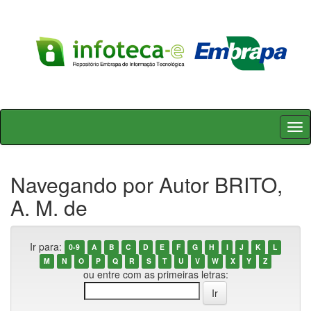
Skip
navigation
Navegando por Autor BRITO,
A. M. de
Ir para:
0-9
A
B
C
D
E
F
G
H
I
J
K
L
M
N
O
P
Q
R
S
T
U
V
W
X
Y
Z
ou entre com as primeiras letras: