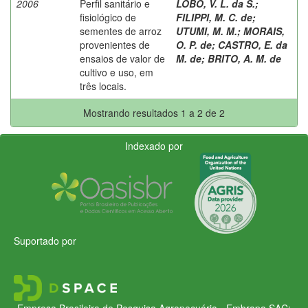
2006
Perfil sanitário e
LOBO, V. L. da S.
;
fisiológico de
FILIPPI, M. C. de
;
sementes de arroz
UTUMI, M. M.
;
MORAIS,
provenientes de
O. P. de
;
CASTRO, E. da
ensaios de valor de
M. de
;
BRITO, A. M. de
cultivo e uso, em
três locais.
Mostrando resultados 1 a 2 de 2
Indexado por
Suportado por
Empresa Brasileira de Pesquisa Agropecuária - Embrapa
SAC: