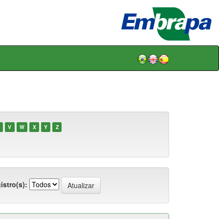
V
W
X
Y
Z
istro(s):