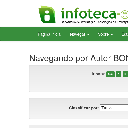
Skip
Página inicial
Navegar
Sobre
Est
navigation
Navegando por Autor BO
Ir para:
0-9
A
B
Classificar por: