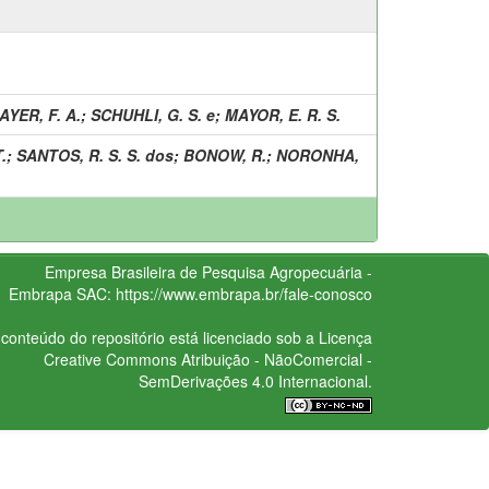
AYER, F. A.
;
SCHUHLI, G. S. e
;
MAYOR, E. R. S.
.
;
SANTOS, R. S. S. dos
;
BONOW, R.
;
NORONHA,
Empresa Brasileira de Pesquisa Agropecuária -
Embrapa
SAC:
https://www.embrapa.br/fale-conosco
conteúdo do repositório está licenciado sob a Licença
Creative Commons
Atribuição - NãoComercial -
SemDerivações 4.0 Internacional.