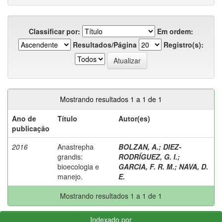
Classificar por:
Em ordem:
Resultados/Página
Registro(s):
Mostrando resultados 1 a 1 de 1
Ano de
Título
Autor(es)
publicação
2016
Anastrepha
BOLZAN, A.
;
DIEZ-
grandis:
RODRÍGUEZ, G. I.
;
bioecologia e
GARCIA, F. R. M.
;
NAVA, D.
manejo.
E.
Mostrando resultados 1 a 1 de 1
Indexado por