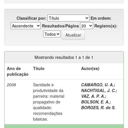
Classificar por:
Em ordem:
Resultados/Página
Registro(s):
Mostrando resultados 1 a 1 de 1
Ano de
Título
Autor(es)
publicação
2008
Sanidade e
CAMARGO, U. A.
;
produtividade da
NACHTIGAL, J. C.
;
parreira: material
VAZ, A. P. A.
;
propagativo de
BOLSON, E. A.
;
qualidade:
BORGES, R. de S.
recomendações
básicas.