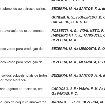
 submetido ao estresse salino.
BEZERRA, M. A.
;
SANTOS, F. J. d
GONDIM, R. S.
;
FIGUEIREDO, M. C
CARVALHO, C. A. C. DE
o e avaliação de experimentos
ROSSETTI, A. G.
;
VIDAL NETO, F. 
HAWERROTH, F. J.
;
TANIGUCHI, C.
BEZERRA, M. A.
coco verde para produção de
BEZERRA, M. A.
;
MESQUITA, R. O
coco verde para produção de
BEZERRA, M. A.
;
MESQUITA, R. O
 sólidos solúveis totais de frutos
BEZERRA, M. A.
;
SANTOS, A. A. 
por mosca-branca.
mae, agente da resinose, em
CARDOSO, J. E.
;
VIANA, F. M. P.
;
Q.
;
FARIAS, F. C.
rodução do coqueiro anão-verde
MIRANDA, F. R. de
;
BEZERRA, M. 