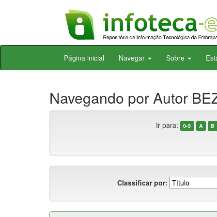
Skip
Página inicial
Navegar
Sobre
Est
navigation
Navegando por Autor BE
Ir para:
0-9
A
B
Classificar por: