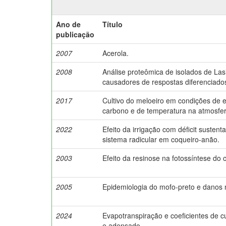
Ano de
Título
publicação
2007
Acerola.
2008
Análise proteômica de isolados de La
causadores de respostas diferenciados
2017
Cultivo do meloeiro em condições de e
carbono e de temperatura na atmosfer
2022
Efeito da irrigação com déficit susten
sistema radicular em coqueiro-anão.
2003
Efeito da resinose na fotossíntese do 
2005
Epidemiologia do mofo-preto e danos 
2024
Evapotranspiração e coeficientes de cu
e adensado.