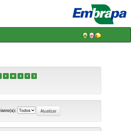
V
W
X
Y
Z
istro(s):