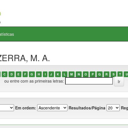
atísticas
ZERRA, M. A.
C
D
E
F
G
H
I
J
K
L
M
N
O
P
Q
R
S
T
U
ou entre com as primeiras letras:
Em ordem:
Resultados/Página
Reg