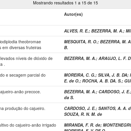
Mostrando resultados 1 a 15 de 15
Autor(es)
ALVES, R. E.
;
BEZERRA, M. A.
;
MI
siodiplodia theobromae
MESQUITA, R. O.
;
BEZERRA, M. A
 em diversas fruteiras
B.
levados níveis de dióxido de
BEZERRA, M. A.
;
ARAUJO, L. F. 
a .
tado e secagem parcial do
MOREIRA, C. G.
;
SILVA, J. B. DA
;
E. de O.
;
ROCHA, A. B. DA. S.
;
GU
cajueiro-anão precoce.
BEZERRA, M. A.
;
CARDOSO, J. E.
da S.
na produção do cajueiro.
CARDOSO, J. E.
;
SANTOS, A. A. 
SOUZA, R. N. M. de
ltivo do cajueiro-anão irrigado
MIRANDA, F. R. de
;
MONTENEGRO, 
MOREIRA, F. V. DE O.