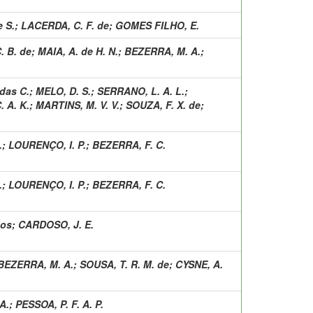
e S.
;
LACERDA, C. F. de
;
GOMES FILHO, E.
. B. de
;
MAIA, A. de H. N.
;
BEZERRA, M. A.
;
das C.
;
MELO, D. S.
;
SERRANO, L. A. L.
;
 A. K.
;
MARTINS, M. V. V.
;
SOUZA, F. X. de
;
.
;
LOURENÇO, I. P.
;
BEZERRA, F. C.
.
;
LOURENÇO, I. P.
;
BEZERRA, F. C.
dos
;
CARDOSO, J. E.
BEZERRA, M. A.
;
SOUSA, T. R. M. de
;
CYSNE, A.
A.
;
PESSOA, P. F. A. P.