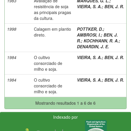
1983
Avaliação de
MARQUES, G. L.
;
resistência de soja
VIEIRA, S. A.
;
BEN, J. R.
as principais pragas
da cultura.
1998
Calagem em plantio
POTTKER, D.
;
direto.
AMBROSI, I.
;
BEN, J.
R.
;
KOCHHANN, R. A.
;
DENARDIN, J. E.
1984
O cultivo
VIEIRA, S. A.
;
BEN, J. R.
consorciado de
milho e soja.
1984
O cultivo
VIEIRA, S. A.
;
BEN, J. R.
consorciado de
milho e soja.
Mostrando resultados 1 a 6 de 6
Indexado por