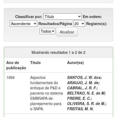
Classificar por:
Em ordem:
Resultados/Página
Registro(s):
Mostrando resultados 1 a 2 de 2
Ano de
Título
Autor(es)
publicação
1994
Aspectos
SANTOS, J. W. dos
;
fundamentais do
ARAUJO, J. M. de
;
enfoque de P&D e
CABRAL, J. R. F.
;
parceria no sistema
BELTRAO, N. E. de M
;
EMBRAPA de
FREIRE, E. C.
;
planejamento para
OLIVEIRA, S. R. de M.
;
o SNPA.
FREITAS, M. N.