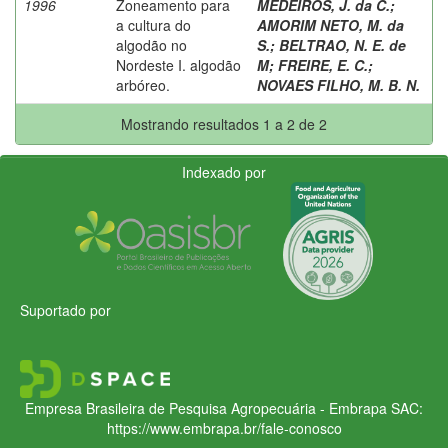
1996
Zoneamento para
MEDEIROS, J. da C.
;
a cultura do
AMORIM NETO, M. da
algodão no
S.
;
BELTRAO, N. E. de
Nordeste I. algodão
M
;
FREIRE, E. C.
;
arbóreo.
NOVAES FILHO, M. B. N.
Mostrando resultados 1 a 2 de 2
Indexado por
Suportado por
Empresa Brasileira de Pesquisa Agropecuária - Embrapa
SAC:
https://www.embrapa.br/fale-conosco