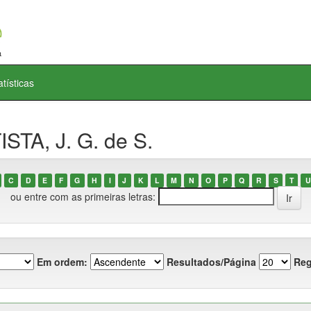
atísticas
STA, J. G. de S.
C
D
E
F
G
H
I
J
K
L
M
N
O
P
Q
R
S
T
U
ou entre com as primeiras letras:
Em ordem:
Resultados/Página
Reg