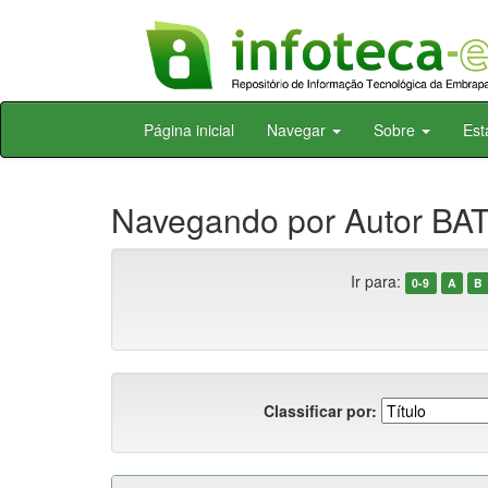
Skip
Página inicial
Navegar
Sobre
Est
navigation
Navegando por Autor BATI
Ir para:
0-9
A
B
Classificar por: