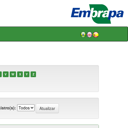
V
W
X
Y
Z
istro(s):