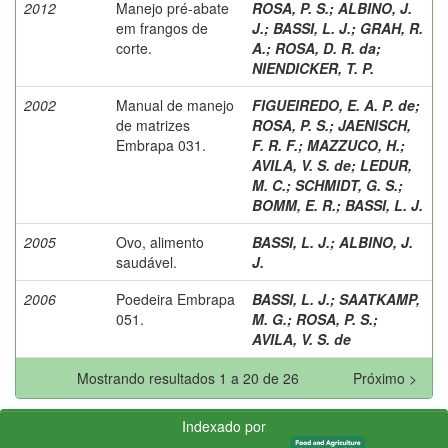
2012
Manejo pré-abate
ROSA, P. S.
;
ALBINO, J.
em frangos de
J.
;
BASSI, L. J.
;
GRAH, R.
corte.
A.
;
ROSA, D. R. da
;
NIENDICKER, T. P.
2002
Manual de manejo
FIGUEIREDO, E. A. P. de
;
de matrizes
ROSA, P. S.
;
JAENISCH,
Embrapa 031.
F. R. F.
;
MAZZUCO, H.
;
AVILA, V. S. de
;
LEDUR,
M. C.
;
SCHMIDT, G. S.
;
BOMM, E. R.
;
BASSI, L. J.
2005
Ovo, alimento
BASSI, L. J.
;
ALBINO, J.
saudável.
J.
2006
Poedeira Embrapa
BASSI, L. J.
;
SAATKAMP,
051.
M. G.
;
ROSA, P. S.
;
AVILA, V. S. de
Mostrando resultados 1 a 20 de 26
Próximo >
Indexado por