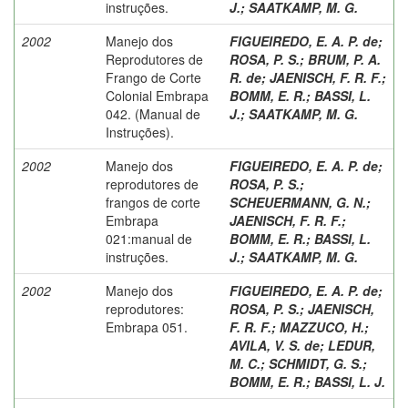
instruções.
J.
;
SAATKAMP, M. G.
2002
Manejo dos
FIGUEIREDO, E. A. P. de
;
Reprodutores de
ROSA, P. S.
;
BRUM, P. A.
Frango de Corte
R. de
;
JAENISCH, F. R. F.
;
Colonial Embrapa
BOMM, E. R.
;
BASSI, L.
042. (Manual de
J.
;
SAATKAMP, M. G.
Instruções).
2002
Manejo dos
FIGUEIREDO, E. A. P. de
;
reprodutores de
ROSA, P. S.
;
frangos de corte
SCHEUERMANN, G. N.
;
Embrapa
JAENISCH, F. R. F.
;
021:manual de
BOMM, E. R.
;
BASSI, L.
instruções.
J.
;
SAATKAMP, M. G.
2002
Manejo dos
FIGUEIREDO, E. A. P. de
;
reprodutores:
ROSA, P. S.
;
JAENISCH,
Embrapa 051.
F. R. F.
;
MAZZUCO, H.
;
AVILA, V. S. de
;
LEDUR,
M. C.
;
SCHMIDT, G. S.
;
BOMM, E. R.
;
BASSI, L. J.