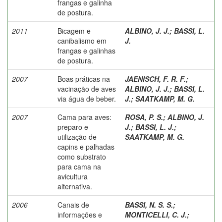
frangas e galinha
de postura.
2011
Bicagem e
ALBINO, J. J.
;
BASSI, L.
canibalismo em
J.
frangas e galinhas
de postura.
2007
Boas práticas na
JAENISCH, F. R. F.
;
vacinação de aves
ALBINO, J. J.
;
BASSI, L.
via água de beber.
J.
;
SAATKAMP, M. G.
2007
Cama para aves:
ROSA, P. S.
;
ALBINO, J.
preparo e
J.
;
BASSI, L. J.
;
utilização de
SAATKAMP, M. G.
capins e palhadas
como substrato
para cama na
avicultura
alternativa.
2006
Canais de
BASSI, N. S. S.
;
informações e
MONTICELLI, C. J.
;