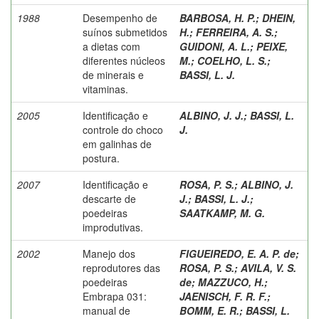
1988
Desempenho de
BARBOSA, H. P.
;
DHEIN,
suínos submetidos
H.
;
FERREIRA, A. S.
;
a dietas com
GUIDONI, A. L.
;
PEIXE,
diferentes núcleos
M.
;
COELHO, L. S.
;
de minerais e
BASSI, L. J.
vitaminas.
2005
Identificação e
ALBINO, J. J.
;
BASSI, L.
controle do choco
J.
em galinhas de
postura.
2007
Identificação e
ROSA, P. S.
;
ALBINO, J.
descarte de
J.
;
BASSI, L. J.
;
poedeiras
SAATKAMP, M. G.
improdutivas.
2002
Manejo dos
FIGUEIREDO, E. A. P. de
;
reprodutores das
ROSA, P. S.
;
AVILA, V. S.
poedeiras
de
;
MAZZUCO, H.
;
Embrapa 031:
JAENISCH, F. R. F.
;
manual de
BOMM, E. R.
;
BASSI, L.