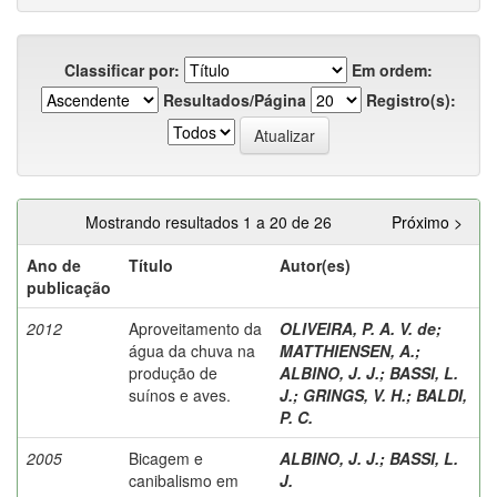
Classificar por:
Em ordem:
Resultados/Página
Registro(s):
Mostrando resultados 1 a 20 de 26
Próximo >
Ano de
Título
Autor(es)
publicação
2012
Aproveitamento da
OLIVEIRA, P. A. V. de
;
água da chuva na
MATTHIENSEN, A.
;
produção de
ALBINO, J. J.
;
BASSI, L.
suínos e aves.
J.
;
GRINGS, V. H.
;
BALDI,
P. C.
2005
Bicagem e
ALBINO, J. J.
;
BASSI, L.
canibalismo em
J.