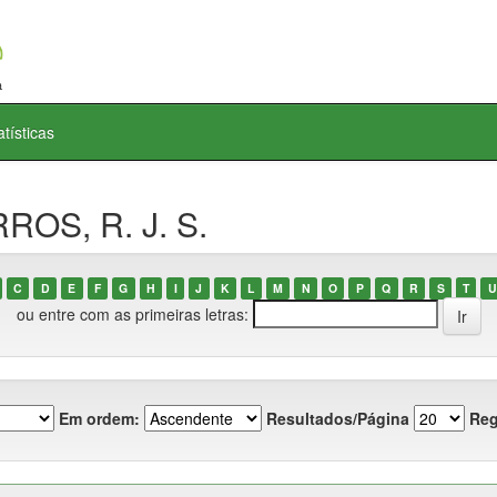
atísticas
ROS, R. J. S.
C
D
E
F
G
H
I
J
K
L
M
N
O
P
Q
R
S
T
U
ou entre com as primeiras letras:
Em ordem:
Resultados/Página
Reg