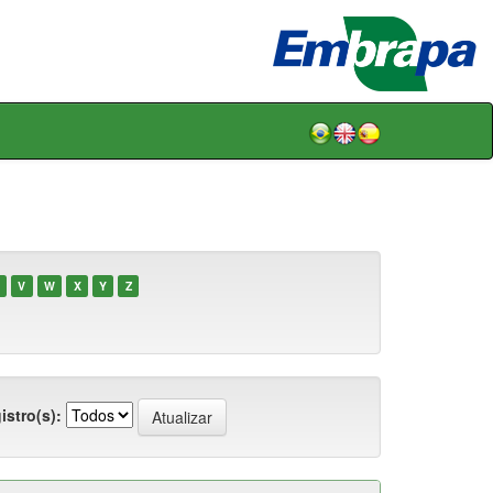
V
W
X
Y
Z
istro(s):