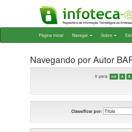
Skip
Página inicial
Navegar
Sobre
Est
navigation
Navegando por Autor BAR
Ir para:
0-9
A
B
Classificar por: