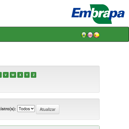
V
W
X
Y
Z
istro(s):