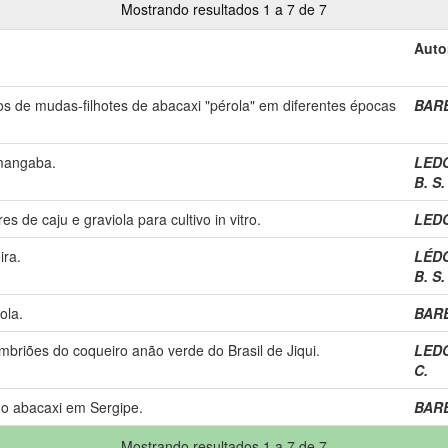
Mostrando resultados 1 a 7 de 7
Auto
 de mudas-filhotes de abacaxi "pérola" em diferentes épocas
BARB
 mangaba.
LEDO
B. S.
s de caju e graviola para cultivo in vitro.
LEDO
ira.
LÉDO
B. S.
ola.
BARB
 embriões do coqueiro anão verde do Brasil de Jiqui.
LEDO
C.
o abacaxi em Sergipe.
BARB
Mostrando resultados 1 a 7 de 7