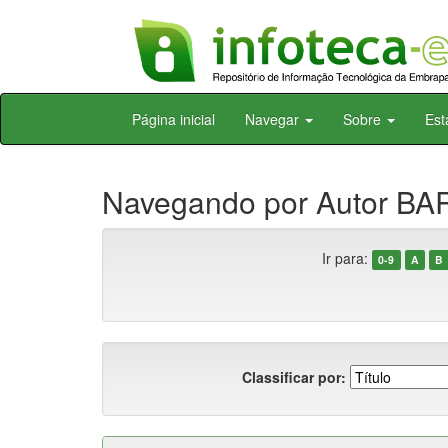
Skip
Página inicial
Navegar
Sobre
Est
navigation
Navegando por Autor BAR
Ir para:
0-9
A
B
Classificar por: