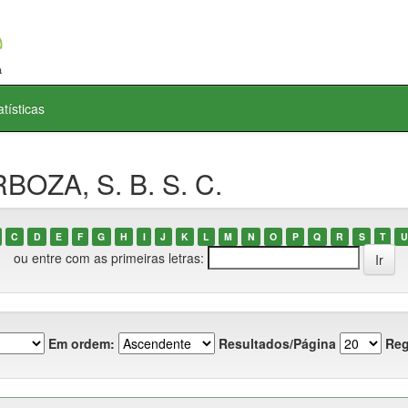
atísticas
BOZA, S. B. S. C.
C
D
E
F
G
H
I
J
K
L
M
N
O
P
Q
R
S
T
U
ou entre com as primeiras letras:
Em ordem:
Resultados/Página
Reg