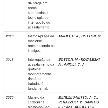
da praga em
áreas
submetidas à
tecnologia de
interrupção do
acasalamento.
2016
Insetos-praga da
ARIOLI, C. J.
;
BOTTON, M.
macieira:
reconhecendo os
inimigos.
2018
Interrupção de
BOTTON, M.
;
KOVALESKI,
acasalamento da
A.
;
ARIOLI, C. J.
grafolita:
monitoramento
das área
tratadas é
fundamental.
2020
Manejo da
MENEZES-NETTO, A. C.
;
cochonilha
PERAZZOLI, V.
;
SANTOS,
piolho-de-São-
J. P. dos
;
ARIOLI, C. J.
;