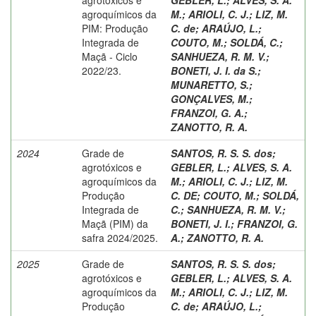
agroquímicos da
M.
;
ARIOLI, C. J.
;
LIZ, M.
PIM: Produção
C. de
;
ARAÚJO, L.
;
Integrada de
COUTO, M.
;
SOLDÁ, C.
;
Maçã - Ciclo
SANHUEZA, R. M. V.
;
2022/23.
BONETI, J. I. da S.
;
MUNARETTO, S.
;
GONÇALVES, M.
;
FRANZOI, G. A.
;
ZANOTTO, R. A.
2024
Grade de
SANTOS, R. S. S. dos
;
agrotóxicos e
GEBLER, L.
;
ALVES, S. A.
agroquímicos da
M.
;
ARIOLI, C. J.
;
LIZ, M.
Produção
C. DE
;
COUTO, M.
;
SOLDÁ,
Integrada de
C.
;
SANHUEZA, R. M. V.
;
Maçã (PIM) da
BONETI, J. I.
;
FRANZOI, G.
safra 2024/2025.
A.
;
ZANOTTO, R. A.
2025
Grade de
SANTOS, R. S. S. dos
;
agrotóxicos e
GEBLER, L.
;
ALVES, S. A.
agroquímicos da
M.
;
ARIOLI, C. J.
;
LIZ, M.
Produção
C. de
;
ARAÚJO, L.
;