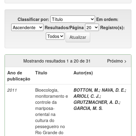
Classificar por:
Em ordem:
Resultados/Página
Registro(s):
Mostrando resultados 1 a 20 de 31
Próximo >
Ano de
Título
Autor(es)
publicação
2011
Bioecologia,
BOTTON, M.
;
NAVA, D. E.
;
monitoramento e
ARIOLI, C. J.
;
controle da
GRUTZMACHER, A. D.
;
mariposa-
GARCIA, M. S.
oriental na
cultura do
pessegueiro no
Rio Grande do