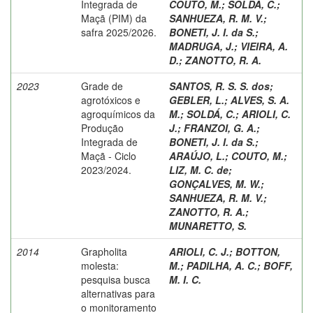
Integrada de
COUTO, M.
;
SOLDÁ, C.
;
Maçã (PIM) da
SANHUEZA, R. M. V.
;
safra 2025/2026.
BONETI, J. I. da S.
;
MADRUGA, J.
;
VIEIRA, A.
D.
;
ZANOTTO, R. A.
2023
Grade de
SANTOS, R. S. S. dos
;
agrotóxicos e
GEBLER, L.
;
ALVES, S. A.
agroquímicos da
M.
;
SOLDÁ, C.
;
ARIOLI, C.
Produção
J.
;
FRANZOI, G. A.
;
Integrada de
BONETI, J. I. da S.
;
Maçã - Ciclo
ARAÚJO, L.
;
COUTO, M.
;
2023/2024.
LIZ, M. C. de
;
GONÇALVES, M. W.
;
SANHUEZA, R. M. V.
;
ZANOTTO, R. A.
;
MUNARETTO, S.
2014
Grapholita
ARIOLI, C. J.
;
BOTTON,
molesta:
M.
;
PADILHA, A. C.
;
BOFF,
pesquisa busca
M. I. C.
alternativas para
o monitoramento