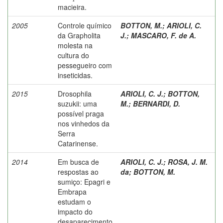
macieira.
2005
Controle químico
BOTTON, M.
;
ARIOLI, C.
da Grapholita
J.
;
MASCARO, F. de A.
molesta na
cultura do
pessegueiro com
inseticidas.
2015
Drosophila
ARIOLI, C. J.
;
BOTTON,
suzukii: uma
M.
;
BERNARDI, D.
possível praga
nos vinhedos da
Serra
Catarinense.
2014
Em busca de
ARIOLI, C. J.
;
ROSA, J. M.
respostas ao
da
;
BOTTON, M.
sumiço: Epagri e
Embrapa
estudam o
impacto do
desaparecimento