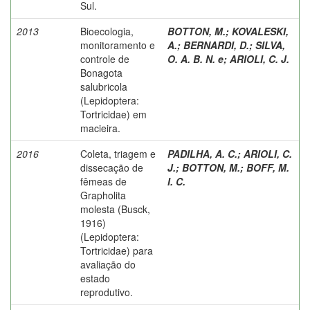
Sul.
2013
Bioecologia,
BOTTON, M.
;
KOVALESKI,
monitoramento e
A.
;
BERNARDI, D.
;
SILVA,
controle de
O. A. B. N. e
;
ARIOLI, C. J.
Bonagota
salubricola
(Lepidoptera:
Tortricidae) em
macieira.
2016
Coleta, triagem e
PADILHA, A. C.
;
ARIOLI, C.
dissecação de
J.
;
BOTTON, M.
;
BOFF, M.
fêmeas de
I. C.
Grapholita
molesta (Busck,
1916)
(Lepidoptera:
Tortricidae) para
avaliação do
estado
reprodutivo.