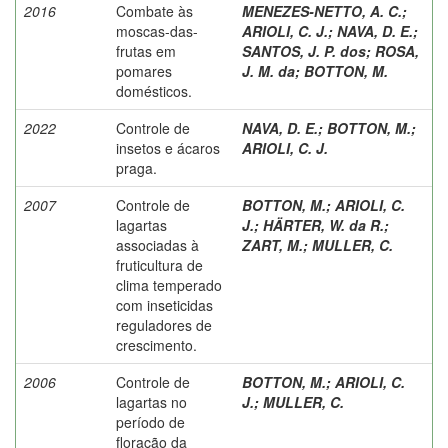
2016
Combate às
MENEZES-NETTO, A. C.
;
moscas-das-
ARIOLI, C. J.
;
NAVA, D. E.
;
frutas em
SANTOS, J. P. dos
;
ROSA,
pomares
J. M. da
;
BOTTON, M.
domésticos.
2022
Controle de
NAVA, D. E.
;
BOTTON, M.
;
insetos e ácaros
ARIOLI, C. J.
praga.
2007
Controle de
BOTTON, M.
;
ARIOLI, C.
lagartas
J.
;
HÄRTER, W. da R.
;
associadas à
ZART, M.
;
MULLER, C.
fruticultura de
clima temperado
com inseticidas
reguladores de
crescimento.
2006
Controle de
BOTTON, M.
;
ARIOLI, C.
lagartas no
J.
;
MULLER, C.
período de
floração da