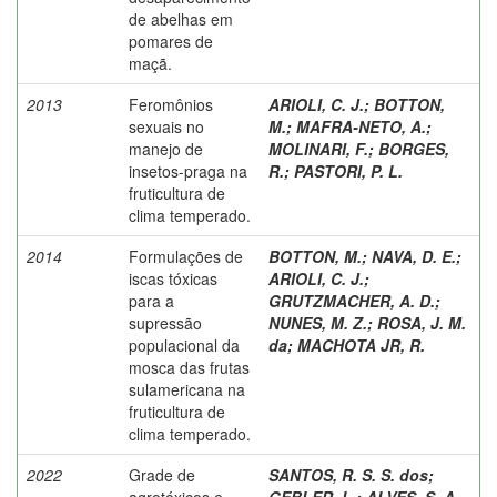
de abelhas em
pomares de
maçã.
2013
Feromônios
ARIOLI, C. J.
;
BOTTON,
sexuais no
M.
;
MAFRA-NETO, A.
;
manejo de
MOLINARI, F.
;
BORGES,
insetos-praga na
R.
;
PASTORI, P. L.
fruticultura de
clima temperado.
2014
Formulações de
BOTTON, M.
;
NAVA, D. E.
;
iscas tóxicas
ARIOLI, C. J.
;
para a
GRUTZMACHER, A. D.
;
supressão
NUNES, M. Z.
;
ROSA, J. M.
populacional da
da
;
MACHOTA JR, R.
mosca das frutas
sulamericana na
fruticultura de
clima temperado.
2022
Grade de
SANTOS, R. S. S. dos
;
agrotóxicos e
GEBLER, L.
;
ALVES, S. A.