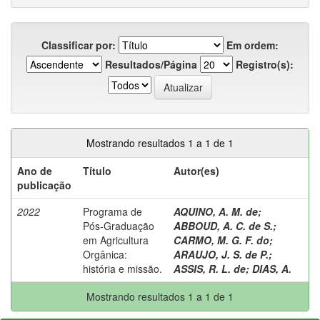
Classificar por:
Em ordem:
Resultados/Página
Registro(s):
Mostrando resultados 1 a 1 de 1
Ano de
Título
Autor(es)
publicação
2022
Programa de
AQUINO, A. M. de
;
Pós-Graduação
ABBOUD, A. C. de S.
;
em Agricultura
CARMO, M. G. F. do
;
Orgânica:
ARAUJO, J. S. de P.
;
história e missão.
ASSIS, R. L. de
;
DIAS, A.
Mostrando resultados 1 a 1 de 1