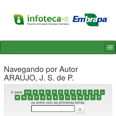
Skip
navigation
Navegando por Autor
ARAUJO, J. S. de P.
Ir para:
0-9
A
B
C
D
E
F
G
H
I
J
K
L
M
N
O
P
Q
R
S
T
U
V
W
X
Y
Z
ou entre com as primeiras letras: