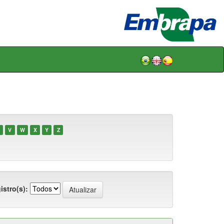
V
W
X
Y
Z
istro(s):