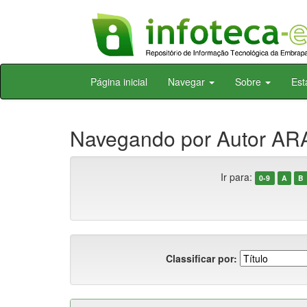
Skip
Página inicial
Navegar
Sobre
Est
navigation
Navegando por Autor ARA
Ir para:
0-9
A
B
Classificar por: