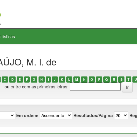
atísticas
ÚJO, M. I. de
C
D
E
F
G
H
I
J
K
L
M
N
O
P
Q
R
S
T
U
ou entre com as primeiras letras:
Em ordem:
Resultados/Página
Reg