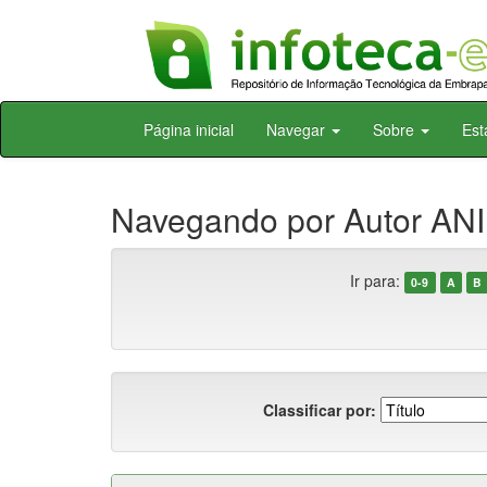
Skip
Página inicial
Navegar
Sobre
Est
navigation
Navegando por Autor ANIB
Ir para:
0-9
A
B
Classificar por: