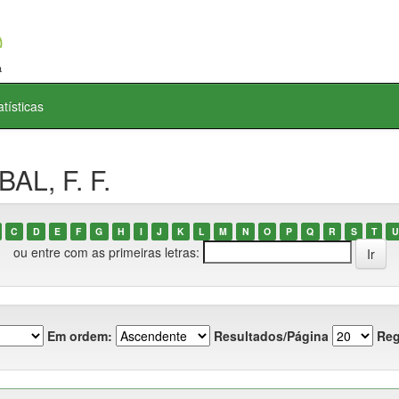
atísticas
AL, F. F.
C
D
E
F
G
H
I
J
K
L
M
N
O
P
Q
R
S
T
U
ou entre com as primeiras letras:
Em ordem:
Resultados/Página
Reg