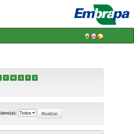
V
W
X
Y
Z
istro(s):