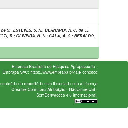
 de S.
;
ESTEVES, S. N.
;
BERNARDI, A. C. de C.
;
OTI, R.
;
OLIVEIRA, H. N.
;
CALA, A. C.
;
BERALDO,
Empresa Brasileira de Pesquisa Agropecuária -
Embrapa
SAC:
https://www.embrapa.br/fale-conosco
conteúdo do repositório está licenciado sob a Licença
Creative Commons
Atribuição - NãoComercial -
SemDerivações 4.0 Internacional.