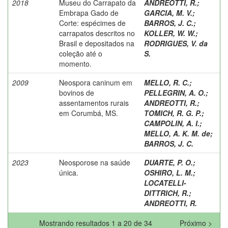
2018
Museu do Carrapato da
ANDREOTTI, R.
;
Embrapa Gado de
GARCIA, M. V.
;
Corte: espécimes de
BARROS, J. C.
;
carrapatos descritos no
KOLLER, W. W.
;
Brasil e depositados na
RODRIGUES, V. da
coleção até o
S.
momento.
2009
Neospora caninum em
MELLO, R. C.
;
bovinos de
PELLEGRIN, A. O.
;
assentamentos rurais
ANDREOTTI, R.
;
em Corumbá, MS.
TOMICH, R. G. P.
;
CAMPOLIN, A. I.
;
MELLO, A. K. M. de
;
BARROS, J. C.
2023
Neosporose na saúde
DUARTE, P. O.
;
única.
OSHIRO, L. M.
;
LOCATELLI-
DITTRICH, R.
;
ANDREOTTI, R.
Mostrando resultados 1 a 20 de 34
Próximo >