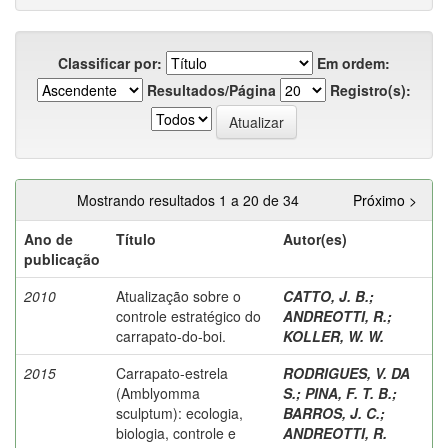
Classificar por:
Em ordem:
Resultados/Página
Registro(s):
Mostrando resultados 1 a 20 de 34
Próximo >
Ano de
Título
Autor(es)
publicação
2010
Atualização sobre o
CATTO, J. B.
;
controle estratégico do
ANDREOTTI, R.
;
carrapato-do-boi.
KOLLER, W. W.
2015
Carrapato-estrela
RODRIGUES, V. DA
(Amblyomma
S.
;
PINA, F. T. B.
;
sculptum): ecologia,
BARROS, J. C.
;
biologia, controle e
ANDREOTTI, R.