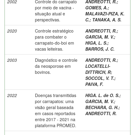
2002
Controle do carrapato
ANDREOTTI, R.
;
por meio de vacina -
GOMES, A.
;
situação atual e
MALAVAZI-PIZA, K.
perspectivas.
C.
;
TANAKA, A. S.
2020
Controle estratégico
ANDREOTTI, R.
;
para combater o
GARCIA, M. V.
;
carrapato-do-boi em
HIGA, L. S.
;
vacas leiteiras.
BARROS, J. C.
2003
Diagnóstico e controle
ANDREOTTI, R.
;
da neosporose em
LOCATELLI-
bovinos.
DITTRICH, R
;
SOCCOL, V. T.
;
PAIVA, F.
2022
Doenças transmitidas
HIGA. L. de O. S.
;
por carrapatos: uma
GARCIA, M. V.
;
visão geral baseada
BECHARA, G. H.
;
em casos reportados
ANDREOTTI, R.
entre 2017 - 2021 na
plataforma PROMED.