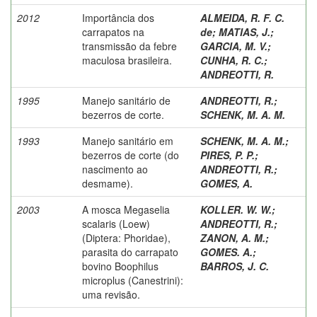
2012
Importância dos
ALMEIDA, R. F. C.
carrapatos na
de
;
MATIAS, J.
;
transmissão da febre
GARCIA, M. V.
;
maculosa brasileira.
CUNHA, R. C.
;
ANDREOTTI, R.
1995
Manejo sanitário de
ANDREOTTI, R.
;
bezerros de corte.
SCHENK, M. A. M.
1993
Manejo sanitário em
SCHENK, M. A. M.
;
bezerros de corte (do
PIRES, P. P.
;
nascimento ao
ANDREOTTI, R.
;
desmame).
GOMES, A.
2003
A mosca Megaselia
KOLLER. W. W.
;
scalaris (Loew)
ANDREOTTI, R.
;
(Diptera: Phoridae),
ZANON, A. M.
;
parasita do carrapato
GOMES. A.
;
bovino Boophilus
BARROS, J. C.
microplus (Canestrini):
uma revisão.