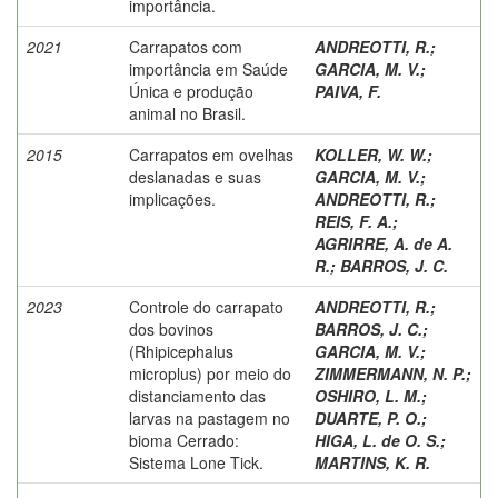
importância.
2021
Carrapatos com
ANDREOTTI, R.
;
importância em Saúde
GARCIA, M. V.
;
Única e produção
PAIVA, F.
animal no Brasil.
2015
Carrapatos em ovelhas
KOLLER, W. W.
;
deslanadas e suas
GARCIA, M. V.
;
implicações.
ANDREOTTI, R.
;
REIS, F. A.
;
AGRIRRE, A. de A.
R.
;
BARROS, J. C.
2023
Controle do carrapato
ANDREOTTI, R.
;
dos bovinos
BARROS, J. C.
;
(Rhipicephalus
GARCIA, M. V.
;
microplus) por meio do
ZIMMERMANN, N. P.
;
distanciamento das
OSHIRO, L. M.
;
larvas na pastagem no
DUARTE, P. O.
;
bioma Cerrado:
HIGA, L. de O. S.
;
Sistema Lone Tick.
MARTINS, K. R.