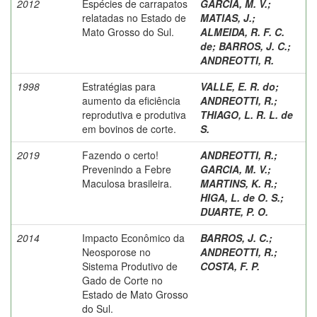
2012
Espécies de carrapatos
GARCIA, M. V.
;
relatadas no Estado de
MATIAS, J.
;
Mato Grosso do Sul.
ALMEIDA, R. F. C.
de
;
BARROS, J. C.
;
ANDREOTTI, R.
1998
Estratégias para
VALLE, E. R. do
;
aumento da eficiência
ANDREOTTI, R.
;
reprodutiva e produtiva
THIAGO, L. R. L. de
em bovinos de corte.
S.
2019
Fazendo o certo!
ANDREOTTI, R.
;
Prevenindo a Febre
GARCIA, M. V.
;
Maculosa brasileira.
MARTINS, K. R.
;
HIGA, L. de O. S.
;
DUARTE, P. O.
2014
Impacto Econômico da
BARROS, J. C.
;
Neosporose no
ANDREOTTI, R.
;
Sistema Produtivo de
COSTA, F. P.
Gado de Corte no
Estado de Mato Grosso
do Sul.