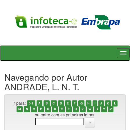
Skip
navigation
Navegando por Autor
ANDRADE, L. N. T.
Ir para:
0-9
A
B
C
D
E
F
G
H
I
J
K
L
M
N
O
P
Q
R
S
T
U
V
W
X
Y
Z
ou entre com as primeiras letras: