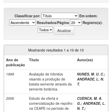
Classificar por:
Em ordem:
Resultados/Página
Registro(s):
Mostrando resultados 1 a 10 de 10
Ano de
Título
Autor(es)
publicação
1999
Avaliação de híbridos
NUNES, M. U. C.
;
visando a produção de
ANDRADE, L. N.
batata-semente através da
T.
semente botânica.
2006
Estudo da oferta e
CUENCA, M. A.
comercialização de repolho
G.
;
ANDRADE, L.
na CEAPE no período de
N. T.
;