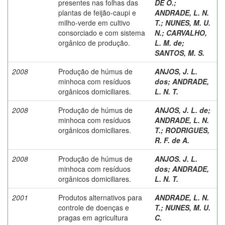
presentes nas folhas das
DE O.
;
plantas de feijão-caupi e
ANDRADE, L. N.
milho-verde em cultivo
T.
;
NUNES, M. U.
consorciado e com sistema
N.
;
CARVALHO,
orgânico de produção.
L. M. de
;
SANTOS, M. S.
2008
Produção de húmus de
ANJOS, J. L.
minhoca com resíduos
dos
;
ANDRADE,
orgânicos domiciliares.
L. N. T.
2008
Produção de húmus de
ANJOS, J. L. de
;
minhoca com resíduos
ANDRADE, L. N.
orgânicos domiciliares.
T.
;
RODRIGUES,
R. F. de A.
2008
Produção de húmus de
ANJOS. J. L.
minhoca com resíduos
dos
;
ANDRADE,
orgânicos domiciliares.
L. N. T.
2001
Produtos alternativos para
ANDRADE, L. N.
controle de doenças e
T.
;
NUNES, M. U.
pragas em agricultura
C.