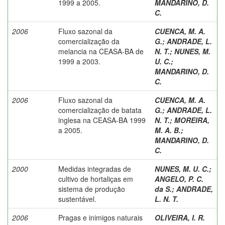
1999 a 2005.
MANDARINO, D.
C.
2006
Fluxo sazonal da
CUENCA, M. A.
comercialização da
G.
;
ANDRADE, L.
melancia na CEASA-BA de
N. T.
;
NUNES, M.
1999 a 2003.
U. C.
;
MANDARINO, D.
C.
2006
Fluxo sazonal da
CUENCA, M. A.
comercialização de batata
G.
;
ANDRADE, L.
inglesa na CEASA-BA 1999
N. T.
;
MOREIRA,
a 2005.
M. A. B.
;
MANDARINO, D.
C.
2000
Medidas integradas de
NUNES, M. U. C.
;
cultivo de hortaliças em
ANGELO, P. C.
sistema de produção
da S.
;
ANDRADE,
sustentável.
L. N. T.
2006
Pragas e inimigos naturais
OLIVEIRA, I. R.