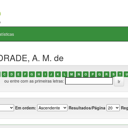
atísticas
DRADE, A. M. de
C
D
E
F
G
H
I
J
K
L
M
N
O
P
Q
R
S
T
U
ou entre com as primeiras letras:
Em ordem:
Resultados/Página
Reg