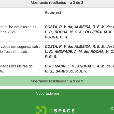
Mostrando resultados 1 a 3 de 3
Autor(es)
e milho em diferentes
COSTA, R. V. da
;
ALMEIDA, R. E. M. de
;
inha 2024.
L. P.
;
ROCHA, M. C. K.
;
OLIVEIRA, M. K. 
ROCHA, B. R.
tivados em segunda safra
COSTA, R. V. da
;
ALMEIDA, R. E. M. de
;
o Tocantins, safra
L. P.
;
ANDRADE, A. M. de
;
ROCHA, M. C.
P. G. S.
edades brasileiras de
HOFFMANN, L. V.
;
ANDRADE, A. M. de
;
Ds.
R. G.
;
BARROSO, P. A. V.
Mostrando resultados 1 a 3 de 3
Suportado por
O 