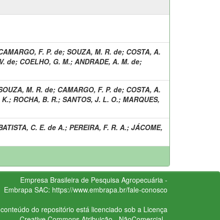
CAMARGO, F. P. de
;
SOUZA, M. R. de
;
COSTA, A.
V. de
;
COELHO, G. M.
;
ANDRADE, A. M. de
;
SOUZA, M. R. de
;
CAMARGO, F. P. de
;
COSTA, A.
 K.
;
ROCHA, B. R.
;
SANTOS, J. L. O.
;
MARQUES,
BATISTA, C. E. de A.
;
PEREIRA, F. R. A.
;
JÁCOME,
Empresa Brasileira de Pesquisa Agropecuária -
Embrapa
SAC:
https://www.embrapa.br/fale-conosco
conteúdo do repositório está licenciado sob a Licença
Creative Commons
Atribuição - NãoComercial -