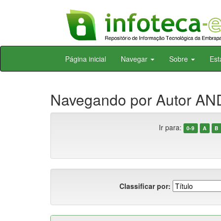
Skip
Página inicial
Navegar
Sobre
Est
navigation
Navegando por Autor AN
Ir para:
0-9
A
B
Classificar por: