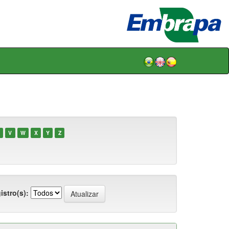
V
W
X
Y
Z
istro(s):