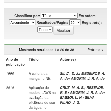
Classificar por:
Em ordem:
Resultados/Página
Registro(s):
Mostrando resultados 1 a 20 de 38
Próximo >
Ano de
Título
Autor(es)
publicação
1998
A cultura da
SILVA, D. J.
;
MEDEIROS, A.
manga no NE.
A. de
;
AMORIM, J. R. A. de
2010
Aplicação do
CRUZ, M. A. S.
;
RESENDE,
modelo LAWS na
R. S.
;
AMORIM, J. R. A. de
;
avaliação da
BASSOI, L. H.
;
SILVA
eficiência do uso
FILHO, J. G.
da água no