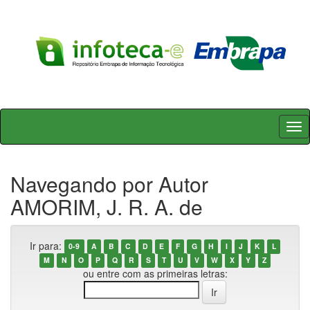
Skip
navigation
Navegando por Autor
AMORIM, J. R. A. de
Ir para:
0-9
A
B
C
D
E
F
G
H
I
J
K
L
M
N
O
P
Q
R
S
T
U
V
W
X
Y
Z
ou entre com as primeiras letras: