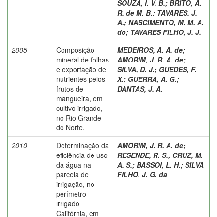
SOUZA, I. V. B.
;
BRITO, A.
R. de M. B.
;
TAVARES, J.
A.
;
NASCIMENTO, M. M. A.
do
;
TAVARES FILHO, J. J.
2005
Composição
MEDEIROS, A. A. de
;
mineral de folhas
AMORIM, J. R. A. de
;
e exportação de
SILVA, D. J.
;
GUEDES, F.
nutrientes pelos
X.
;
GUERRA, A. G.
;
frutos de
DANTAS, J. A.
mangueira, em
cultivo irrigado,
no Rio Grande
do Norte.
2010
Determinação da
AMORIM, J. R. A. de
;
eficiência de uso
RESENDE, R. S.
;
CRUZ, M.
da água na
A. S.
;
BASSOI, L. H.
;
SILVA
parcela de
FILHO, J. G. da
irrigação, no
perímetro
irrigado
Califórnia, em