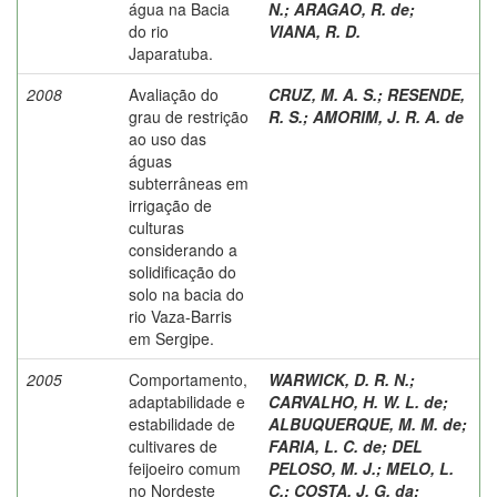
água na Bacia
N.
;
ARAGAO, R. de
;
do rio
VIANA, R. D.
Japaratuba.
2008
Avaliação do
CRUZ, M. A. S.
;
RESENDE,
grau de restrição
R. S.
;
AMORIM, J. R. A. de
ao uso das
águas
subterrâneas em
irrigação de
culturas
considerando a
solidificação do
solo na bacia do
rio Vaza-Barris
em Sergipe.
2005
Comportamento,
WARWICK, D. R. N.
;
adaptabilidade e
CARVALHO, H. W. L. de
;
estabilidade de
ALBUQUERQUE, M. M. de
;
cultivares de
FARIA, L. C. de
;
DEL
feijoeiro comum
PELOSO, M. J.
;
MELO, L.
no Nordeste
C.
;
COSTA, J. G. da
;