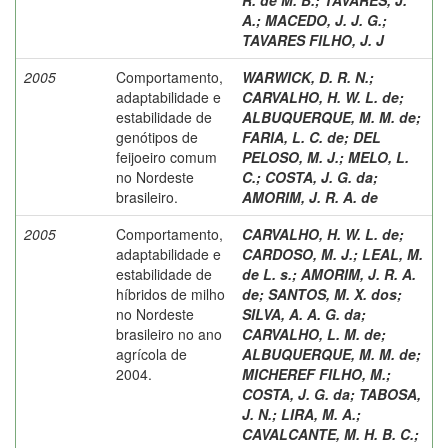
A.
;
MACEDO, J. J. G.
;
TAVARES FILHO, J. J
2005
Comportamento,
WARWICK, D. R. N.
;
adaptabilidade e
CARVALHO, H. W. L. de
;
estabilidade de
ALBUQUERQUE, M. M. de
;
genótipos de
FARIA, L. C. de
;
DEL
feijoeiro comum
PELOSO, M. J.
;
MELO, L.
no Nordeste
C.
;
COSTA, J. G. da
;
brasileiro.
AMORIM, J. R. A. de
2005
Comportamento,
CARVALHO, H. W. L. de
;
adaptabilidade e
CARDOSO, M. J.
;
LEAL, M.
estabilidade de
de L. s.
;
AMORIM, J. R. A.
híbridos de milho
de
;
SANTOS, M. X. dos
;
no Nordeste
SILVA, A. A. G. da
;
brasileiro no ano
CARVALHO, L. M. de
;
agrícola de
ALBUQUERQUE, M. M. de
;
2004.
MICHEREF FILHO, M.
;
COSTA, J. G. da
;
TABOSA,
J. N.
;
LIRA, M. A.
;
CAVALCANTE, M. H. B. C.
;