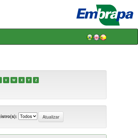
V
W
X
Y
Z
istro(s):