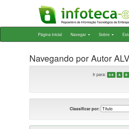
Skip
Página inicial
Navegar
Sobre
Est
navigation
Navegando por Autor ALV
Ir para:
0-9
A
B
Classificar por: