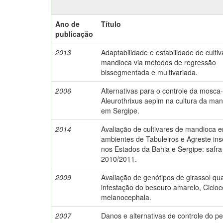
Ano de
Título
publicação
2013
Adaptabilidade e estabilidade de culti
mandioca via métodos de regressão
bissegmentada e multivariada.
2006
Alternativas para o controle da mosca
Aleurothrixus aepim na cultura da ma
em Sergipe.
2014
Avaliação de cultivares de mandioca 
ambientes de Tabuleiros e Agreste ins
nos Estados da Bahia e Sergipe: safra
2010/2011.
2009
Avaliação de genótipos de girassol qu
infestação do besouro amarelo, Cicloc
melanocephala.
2007
Danos e alternativas de controle do pe