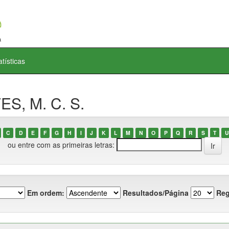
atísticas
ES, M. C. S.
C
D
E
F
G
H
I
J
K
L
M
N
O
P
Q
R
S
T
U
ou entre com as primeiras letras:
Em ordem:
Resultados/Página
Reg