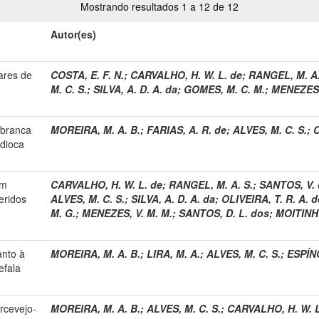
Mostrando resultados 1 a 12 de 12
Autor(es)
vares de
COSTA, E. F. N.
;
CARVALHO, H. W. L. de
;
RANGEL, M. A.
M. C. S.
;
SILVA, A. D. A. da
;
GOMES, M. C. M.
;
MENEZES,
-branca
MOREIRA, M. A. B.
;
FARIAS, A. R. de
;
ALVES, M. C. S.
;
C
ndioca
em
CARVALHO, H. W. L. de
;
RANGEL, M. A. S.
;
SANTOS, V. 
eridos
ALVES, M. C. S.
;
SILVA, A. D. A. da
;
OLIVEIRA, T. R. A. d
M. G.
;
MENEZES, V. M. M.
;
SANTOS, D. L. dos
;
MOITINHO
anto à
MOREIRA, M. A. B.
;
LIRA, M. A.
;
ALVES, M. C. S.
;
ESPÍN
efala
rcevejo-
MOREIRA, M. A. B.
;
ALVES, M. C. S.
;
CARVALHO, H. W. L