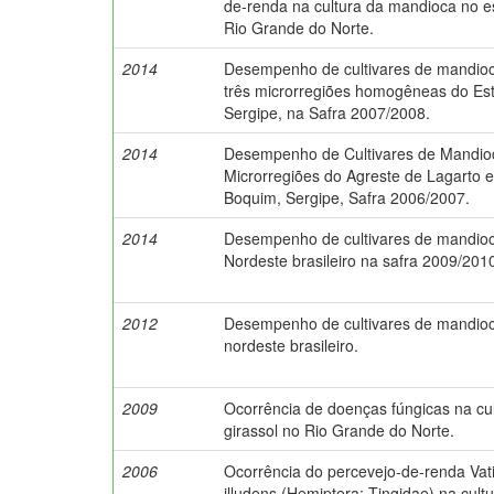
de-renda na cultura da mandioca no e
Rio Grande do Norte.
2014
Desempenho de cultivares de mandio
três microrregiões homogêneas do Es
Sergipe, na Safra 2007/2008.
2014
Desempenho de Cultivares de Mandio
Microrregiões do Agreste de Lagarto 
Boquim, Sergipe, Safra 2006/2007.
2014
Desempenho de cultivares de mandio
Nordeste brasileiro na safra 2009/201
2012
Desempenho de cultivares de mandio
nordeste brasileiro.
2009
Ocorrência de doenças fúngicas na cu
girassol no Rio Grande do Norte.
2006
Ocorrência do percevejo-de-renda Vat
illudens (Hemiptera: Tingidae) na cult