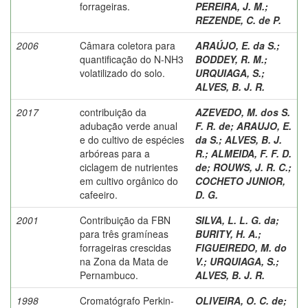
forrageiras.
PEREIRA, J. M.
;
REZENDE, C. de P.
2006
Câmara coletora para
ARAÚJO, E. da S.
;
quantificação do N-NH3
BODDEY, R. M.
;
volatilizado do solo.
URQUIAGA, S.
;
ALVES, B. J. R.
2017
contribuição da
AZEVEDO, M. dos S.
adubação verde anual
F. R. de
;
ARAUJO, E.
e do cultivo de espécies
da S.
;
ALVES, B. J.
arbóreas para a
R.
;
ALMEIDA, F. F. D.
ciclagem de nutrientes
de
;
ROUWS, J. R. C.
;
em cultivo orgânico do
COCHETO JUNIOR,
cafeeiro.
D. G.
2001
Contribuição da FBN
SILVA, L. L. G. da
;
para três gramíneas
BURITY, H. A.
;
forrageiras crescidas
FIGUEIREDO, M. do
na Zona da Mata de
V.
;
URQUIAGA, S.
;
Pernambuco.
ALVES, B. J. R.
1998
Cromatógrafo Perkin-
OLIVEIRA, O. C. de
;