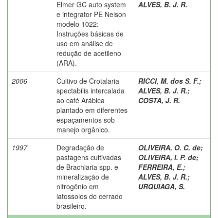
Elmer GC auto system
ALVES, B. J. R.
e integrator PE Nelson
modelo 1022:
Instruções básicas de
uso em análise de
redução de acetileno
(ARA).
2006
Cultivo de Crotalaria
RICCI, M. dos S. F.
;
spectabilis intercalada
ALVES, B. J. R.
;
ao café Arábica
COSTA, J. R.
plantado em diferentes
espaçamentos sob
manejo orgânico.
1997
Degradação de
OLIVEIRA, O. C. de
;
pastagens cultivadas
OLIVEIRA, I. P. de
;
de Brachiaria spp. e
FERREIRA, E.
;
mineralização de
ALVES, B. J. R.
;
nitrogênio em
URQUIAGA, S.
latossolos do cerrado
brasileiro.