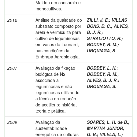
Maiden em consórcio e
monocultivos.
2012
Análise da qualidade do
ZILLI, J. E.
;
VILLAS
substrato composto por
BOAS, D. C.
;
ALVES,
areia e vermiculita para
B. J. R.
;
cultivo de leguminosas
STRALIOTTO, R.
;
em vasos de Leonard,
BODDEY, R. M.
;
nas condições da
URQUIAGA, S.
Embrapa Agrobiologia.
2007
Avaliação da fixação
BODDEY, L. H.
;
biológica de N2
BODDEY, R. M.
;
associada a
ALVES, B. J. R.
;
leguminosas e não-
URQUIAGA, S.
leguminosas utilizando
a técnica da redução
do acetileno: história,
teoria e prática.
2009
Avaliação da
SOARES, L. H. de B.
;
sustentabilidade
MARTHA JÚNIOR,
energética de culturas
G. B.
;
VILELA, L.
;