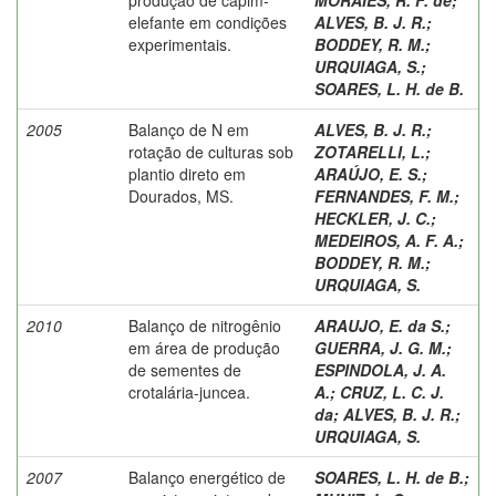
elefante em condições
ALVES, B. J. R.
;
experimentais.
BODDEY, R. M.
;
URQUIAGA, S.
;
SOARES, L. H. de B.
2005
Balanço de N em
ALVES, B. J. R.
;
rotação de culturas sob
ZOTARELLI, L.
;
plantio direto em
ARAÚJO, E. S.
;
Dourados, MS.
FERNANDES, F. M.
;
HECKLER, J. C.
;
MEDEIROS, A. F. A.
;
BODDEY, R. M.
;
URQUIAGA, S.
2010
Balanço de nitrogênio
ARAUJO, E. da S.
;
em área de produção
GUERRA, J. G. M.
;
de sementes de
ESPINDOLA, J. A.
crotalária-juncea.
A.
;
CRUZ, L. C. J.
da
;
ALVES, B. J. R.
;
URQUIAGA, S.
2007
Balanço energético de
SOARES, L. H. de B.
;