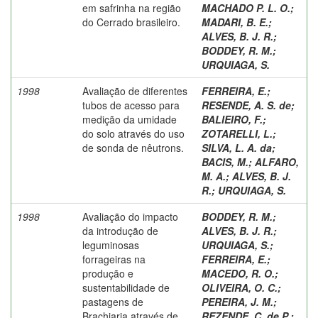
em safrinha na região
MACHADO P. L. O.
;
do Cerrado brasileiro.
MADARI, B. E.
;
ALVES, B. J. R.
;
BODDEY, R. M.
;
URQUIAGA, S.
1998
Avaliação de diferentes
FERREIRA, E.
;
tubos de acesso para
RESENDE, A. S. de
;
medição da umidade
BALIEIRO, F.
;
do solo através do uso
ZOTARELLI, L.
;
de sonda de nêutrons.
SILVA, L. A. da
;
BACIS, M.
;
ALFARO,
M. A.
;
ALVES, B. J.
R.
;
URQUIAGA, S.
1998
Avaliação do impacto
BODDEY, R. M.
;
da introdução de
ALVES, B. J. R.
;
leguminosas
URQUIAGA, S.
;
forrageiras na
FERREIRA, E.
;
produção e
MACEDO, R. O.
;
sustentabilidade de
OLIVEIRA, O. C.
;
pastagens de
PEREIRA, J. M.
;
Brachiaria através de
REZENDE, C. de P.
;