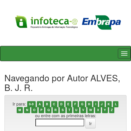
Skip
navigation
Navegando por Autor ALVES,
B. J. R.
Ir para:
0-9
A
B
C
D
E
F
G
H
I
J
K
L
M
N
O
P
Q
R
S
T
U
V
W
X
Y
Z
ou entre com as primeiras letras: