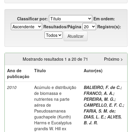
Classificar por:
Em ordem:
Resultados/Página
Registro(s):
Mostrando resultados 1 a 20 de 71
Próximo >
Ano de
Título
Autor(es)
publicação
2010
Acúmulo e distribuição
BALIEIRO, F. de C.
;
de biomassa e
FRANCO, A. A.
;
nutrientes na parte
PEREIRA, M. G.
;
aérea de
CAMPELLO, E. F. C.
;
Pseudosamanea
FARIA, S. M. de
;
guachapele (Kunth)
DIAS, L. E.
;
ALVES,
Harms e Eucalyptus
B. J. R.
grandis W. Hill ex