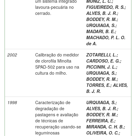
um sistema integrado
MUNIZ, L. C.
;
lavoura-pecuária no
FIGUEIREDO, R. S.
;
cerrado.
ALVES, B. J. R.
;
BODDEY, R. M.
;
URQUIAGA, S.
;
MADARI, B. E.
;
MACHADO, P. L. O.
de A.
2002
Calibração do medidor
ZOTARELLI, L.
;
de clorofila Minolta
CARDOSO, E. G.
;
SPAD-502 para uso na
PICCININ, J. L.
;
cultura do milho.
URQUIAGA, S.
;
BODDEY, R. M.
;
TORRES, E.
;
ALVES,
B. J. R.
1998
Caracterização de
URQUIAGA, S.
;
degradação de
ALVES, B. J. R.
;
pastagens e avaliação
BODDEY, R. M.
;
de técnicas de
FERREIRA, E.
;
recuperação usando-se
MIRANDA, C. H. B.
;
leguminosas
OLIVEIRA, O. C.
;