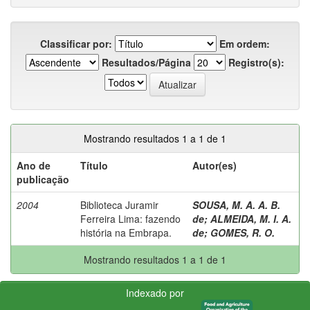
Classificar por:
Em ordem:
Resultados/Página
Registro(s):
Mostrando resultados 1 a 1 de 1
Ano de
Título
Autor(es)
publicação
2004
Biblioteca Juramir
SOUSA, M. A. A. B.
Ferreira Lima: fazendo
de
;
ALMEIDA, M. I. A.
história na Embrapa.
de
;
GOMES, R. O.
Mostrando resultados 1 a 1 de 1
Indexado por