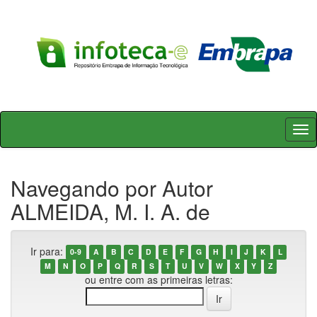
Skip
navigation
Navegando por Autor
ALMEIDA, M. I. A. de
Ir para:
0-9
A
B
C
D
E
F
G
H
I
J
K
L
M
N
O
P
Q
R
S
T
U
V
W
X
Y
Z
ou entre com as primeiras letras: