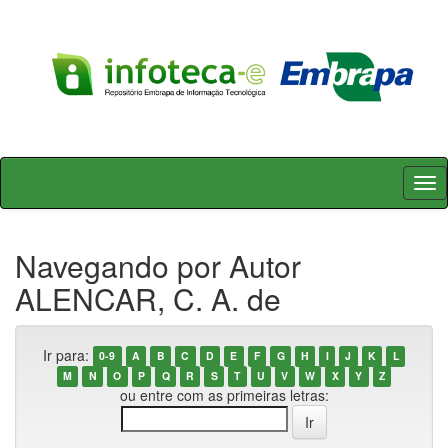
Skip
navigation
Navegando por Autor
ALENCAR, C. A. de
Ir para:
0-9
A
B
C
D
E
F
G
H
I
J
K
L
M
N
O
P
Q
R
S
T
U
V
W
X
Y
Z
ou entre com as primeiras letras: