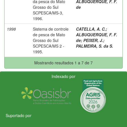
da pesca do Mato
ALBUQUERQUE, F. F.
Grosso do Sul
de
SCPESCA/MS-3,
1996.
1998
Sistema de controle
CATELLA, A. C.
;
de pesca de Mato
ALBUQUERQUE, F. F.
Grosso do Sul
de
;
PEIXER, J.
;
SCPESCA/MS 2 -
PALMEIRA, S. da S.
1995.
Mostrando resultados 1 a 7 de 7
Indexado por
Suportado por