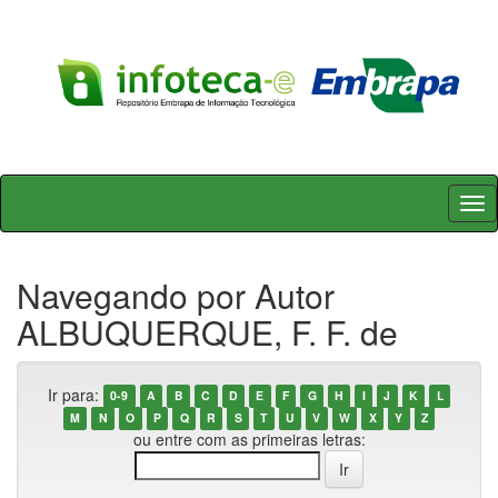
Skip
navigation
Navegando por Autor
ALBUQUERQUE, F. F. de
Ir para:
0-9
A
B
C
D
E
F
G
H
I
J
K
L
M
N
O
P
Q
R
S
T
U
V
W
X
Y
Z
ou entre com as primeiras letras: