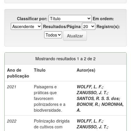
Classificar por:
Em ordem:
Resultados/Página
Registro(s):
Mostrando resultados 1 a 2 de 2
Ano de
Título
Autor(es)
publicação
2021
Paisagens e
WOLFF, L. F.
;
práticas que
ZANUSSO, J. T.
;
favorecem
SANTOS, R. S. S. dos
;
polinizadores e a
BONOW, R.
;
NORONHA,
biodiversidade.
A.
2022
Polinização dirigida
WOLFF, L. F.
;
de cultivos com
ZANUSSO, J. T.
;