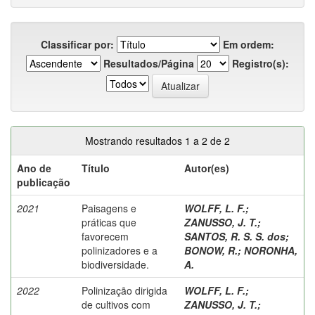
Classificar por:
Em ordem:
Resultados/Página
Registro(s):
Mostrando resultados 1 a 2 de 2
Ano de
Título
Autor(es)
publicação
2021
Paisagens e
WOLFF, L. F.
;
práticas que
ZANUSSO, J. T.
;
favorecem
SANTOS, R. S. S. dos
;
polinizadores e a
BONOW, R.
;
NORONHA,
biodiversidade.
A.
2022
Polinização dirigida
WOLFF, L. F.
;
de cultivos com
ZANUSSO, J. T.
;