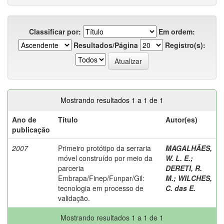
Classificar por:
Em ordem:
Resultados/Página
Registro(s):
Mostrando resultados 1 a 1 de 1
Ano de
Título
Autor(es)
publicação
2007
Primeiro protótipo da serraria
MAGALHÃES,
móvel construído por meio da
W. L. E.
;
parceria
DERETI, R.
Embrapa/Finep/Funpar/Gil:
M.
;
WILCHES,
tecnologia em processo de
C. das E.
validação.
Mostrando resultados 1 a 1 de 1