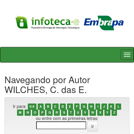
Skip
navigation
Navegando por Autor
WILCHES, C. das E.
Ir para:
0-9
A
B
C
D
E
F
G
H
I
J
K
L
M
N
O
P
Q
R
S
T
U
V
W
X
Y
Z
ou entre com as primeiras letras: