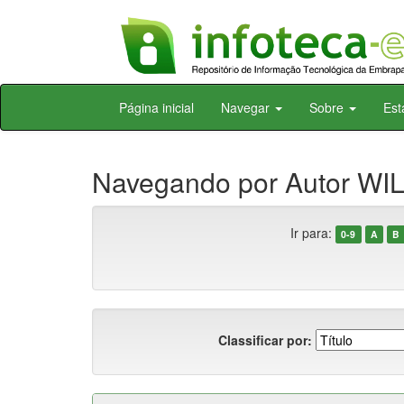
Skip
Página inicial
Navegar
Sobre
Est
navigation
Navegando por Autor WIL
Ir para:
0-9
A
B
Classificar por: