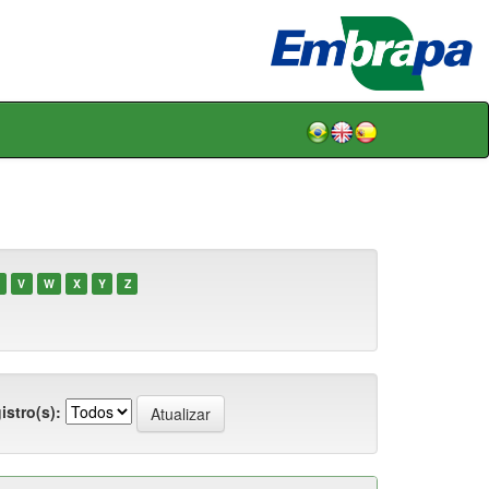
V
W
X
Y
Z
istro(s):