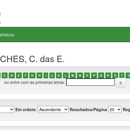
atísticas
CHES, C. das E.
C
D
E
F
G
H
I
J
K
L
M
N
O
P
Q
R
S
T
U
ou entre com as primeiras letras:
Em ordem:
Resultados/Página
Reg