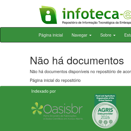
Skip
Página inicial
Navegar
Sobre
Est
navigation
Não há documentos
Não há documentos disponíveis no repositório de acor
Página inicial do repositório
Indexado por