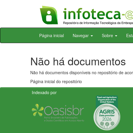
Skip
Página inicial
Navegar
Sobre
Est
navigation
Não há documentos
Não há documentos disponíveis no repositório de acor
Página inicial do repositório
Indexado por