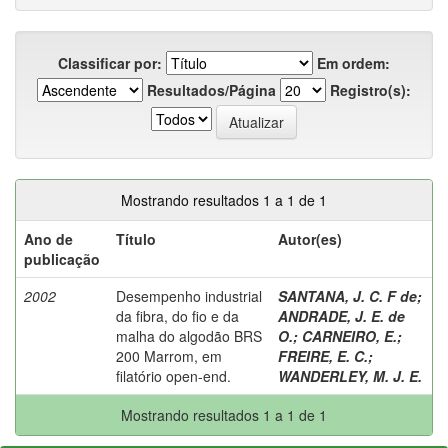
Classificar por:
Em ordem:
Resultados/Página
Registro(s):
Mostrando resultados 1 a 1 de 1
Ano de
Título
Autor(es)
publicação
2002
Desempenho industrial
SANTANA, J. C. F de
;
da fibra, do fio e da
ANDRADE, J. E. de
malha do algodão BRS
O.
;
CARNEIRO, E.
;
200 Marrom, em
FREIRE, E. C.
;
filatório open-end.
WANDERLEY, M. J. E.
Mostrando resultados 1 a 1 de 1