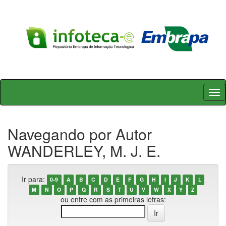
Skip
navigation
Navegando por Autor
WANDERLEY, M. J. E.
Ir para:
0-9
A
B
C
D
E
F
G
H
I
J
K
L
M
N
O
P
Q
R
S
T
U
V
W
X
Y
Z
ou entre com as primeiras letras: