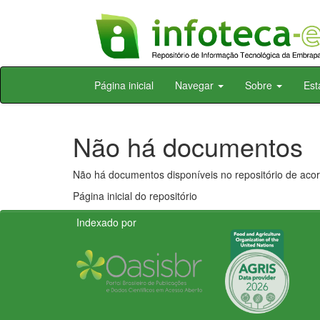
Skip
Página inicial
Navegar
Sobre
Est
navigation
Não há documentos
Não há documentos disponíveis no repositório de acor
Página inicial do repositório
Indexado por