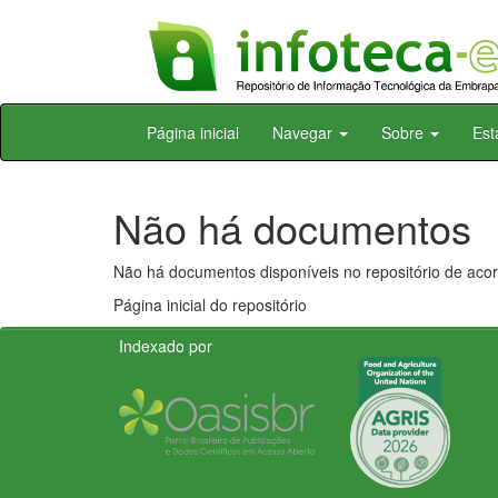
Skip
Página inicial
Navegar
Sobre
Est
navigation
Não há documentos
Não há documentos disponíveis no repositório de acor
Página inicial do repositório
Indexado por