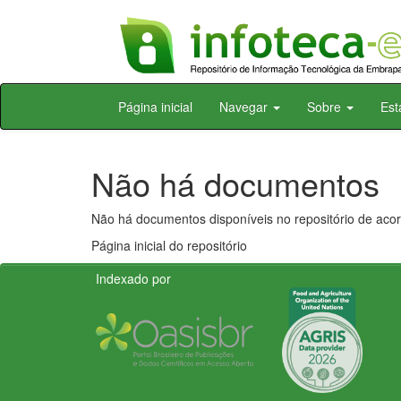
Skip
Página inicial
Navegar
Sobre
Est
navigation
Não há documentos
Não há documentos disponíveis no repositório de acor
Página inicial do repositório
Indexado por