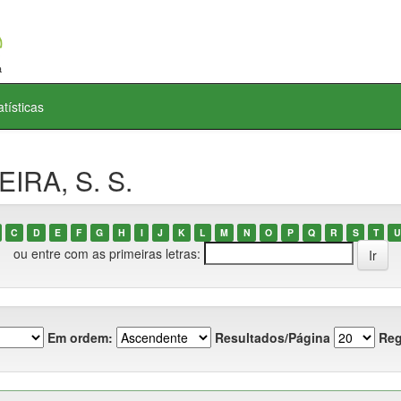
atísticas
EIRA, S. S.
C
D
E
F
G
H
I
J
K
L
M
N
O
P
Q
R
S
T
U
ou entre com as primeiras letras:
Em ordem:
Resultados/Página
Reg