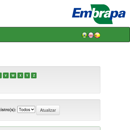
V
W
X
Y
Z
istro(s):