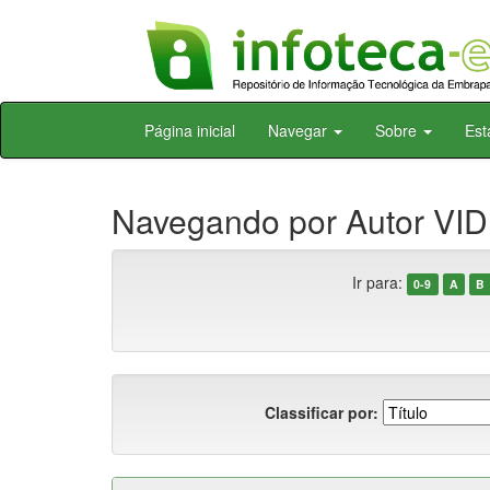
Skip
Página inicial
Navegar
Sobre
Est
navigation
Navegando por Autor VID
Ir para:
0-9
A
B
Classificar por: