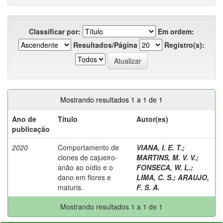
Classificar por:
Em ordem:
Resultados/Página
Registro(s):
Mostrando resultados 1 a 1 de 1
Ano de
Título
Autor(es)
publicação
2020
Comportamento de
VIANA, I. E. T.
;
clones de cajueiro-
MARTINS, M. V. V.
;
anão ao oídio e o
FONSECA, W. L.
;
dano em flores e
LIMA, C. S.
;
ARAUJO,
maturis.
F. S. A.
Mostrando resultados 1 a 1 de 1