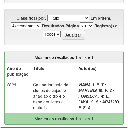
Classificar por:
Em ordem:
Resultados/Página
Registro(s):
Mostrando resultados 1 a 1 de 1
Ano de
Título
Autor(es)
publicação
2020
Comportamento de
VIANA, I. E. T.
;
clones de cajueiro-
MARTINS, M. V. V.
;
anão ao oídio e o
FONSECA, W. L.
;
dano em flores e
LIMA, C. S.
;
ARAUJO,
maturis.
F. S. A.
Mostrando resultados 1 a 1 de 1