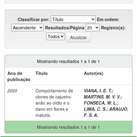
Classificar por:
Em ordem:
Resultados/Página
Registro(s):
Mostrando resultados 1 a 1 de 1
Ano de
Título
Autor(es)
publicação
2020
Comportamento de
VIANA, I. E. T.
;
clones de cajueiro-
MARTINS, M. V. V.
;
anão ao oídio e o
FONSECA, W. L.
;
dano em flores e
LIMA, C. S.
;
ARAUJO,
maturis.
F. S. A.
Mostrando resultados 1 a 1 de 1