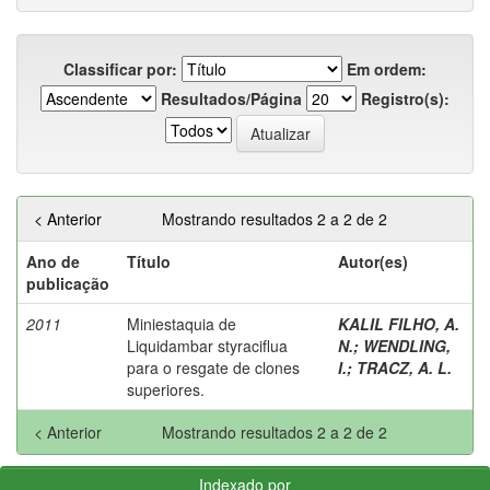
Classificar por:
Em ordem:
Resultados/Página
Registro(s):
< Anterior
Mostrando resultados 2 a 2 de 2
Ano de
Título
Autor(es)
publicação
2011
Miniestaquia de
KALIL FILHO, A.
Liquidambar styraciflua
N.
;
WENDLING,
para o resgate de clones
I.
;
TRACZ, A. L.
superiores.
< Anterior
Mostrando resultados 2 a 2 de 2
Indexado por