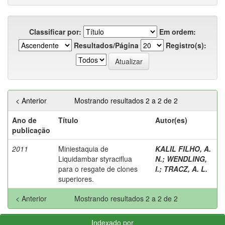
Classificar por:
Em ordem:
Resultados/Página
Registro(s):
< Anterior
Mostrando resultados 2 a 2 de 2
Ano de
Título
Autor(es)
publicação
2011
Miniestaquia de
KALIL FILHO, A.
Liquidambar styraciflua
N.
;
WENDLING,
para o resgate de clones
I.
;
TRACZ, A. L.
superiores.
< Anterior
Mostrando resultados 2 a 2 de 2
Indexado por