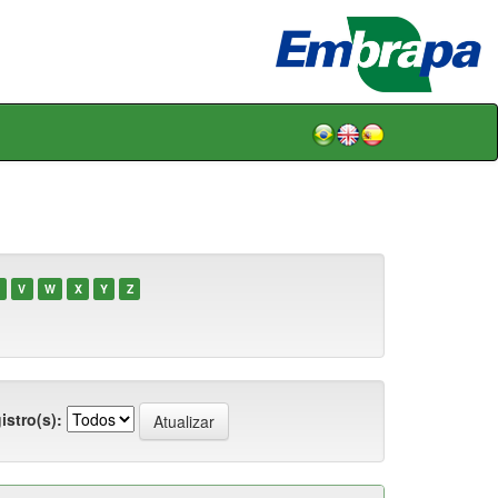
V
W
X
Y
Z
istro(s):