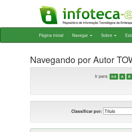
Skip
Página inicial
Navegar
Sobre
Est
navigation
Navegando por Autor T
Ir para:
0-9
A
B
Classificar por: