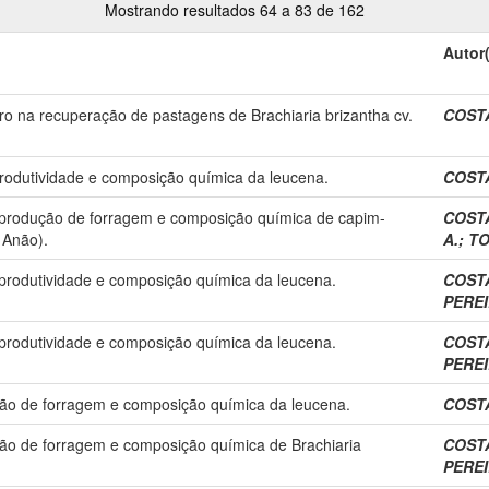
Mostrando resultados 64 a 83 de 162
Autor
foro na recuperação de pastagens de Brachiaria brizantha cv.
COSTA
produtividade e composição química da leucena.
COSTA
a produção de forragem e composição química de capim-
COSTA
 Anão).
A.
;
TO
 produtividade e composição química da leucena.
COSTA
PEREI
 produtividade e composição química da leucena.
COSTA
PEREI
ução de forragem e composição química da leucena.
COSTA
ção de forragem e composição química de Brachiaria
COSTA
PEREI