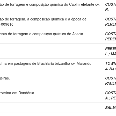
ução de forragem e composição química do Capim-elefante cv.
COSTA
R.
ução de forragem, a composição química e a época de
COSTA
A-009610.
PEREI
imento de forragem e composição química de Acacia
COSTA
PEREI
PEREI
L.
;
MA
sima em pastagens de Brachiaria brizantha cv. Marandu.
TOWNS
J. A.
;
geiras.
COSTA
PAULIN
roteína em Rondônia.
COST
A.
;
PE
SALMA