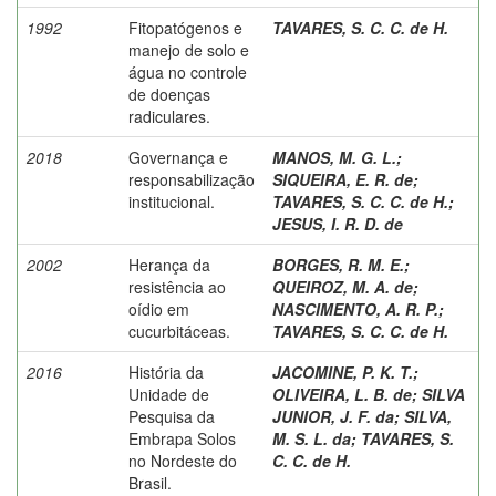
1992
Fitopatógenos e
TAVARES, S. C. C. de H.
manejo de solo e
água no controle
de doenças
radiculares.
2018
Governança e
MANOS, M. G. L.
;
responsabilização
SIQUEIRA, E. R. de
;
institucional.
TAVARES, S. C. C. de H.
;
JESUS, I. R. D. de
2002
Herança da
BORGES, R. M. E.
;
resistência ao
QUEIROZ, M. A. de
;
oídio em
NASCIMENTO, A. R. P.
;
cucurbitáceas.
TAVARES, S. C. C. de H.
2016
História da
JACOMINE, P. K. T.
;
Unidade de
OLIVEIRA, L. B. de
;
SILVA
Pesquisa da
JUNIOR, J. F. da
;
SILVA,
Embrapa Solos
M. S. L. da
;
TAVARES, S.
no Nordeste do
C. C. de H.
Brasil.