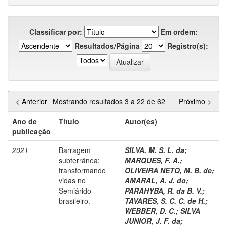
Classificar por:
Em ordem:
Resultados/Página
Registro(s):
< Anterior
Mostrando resultados 3 a 22 de 62
Próximo >
Ano de
Título
Autor(es)
publicação
2021
Barragem
SILVA, M. S. L. da
;
subterrânea:
MARQUES, F. A.
;
transformando
OLIVEIRA NETO, M. B. de
;
vidas no
AMARAL, A. J. do
;
Semiárido
PARAHYBA, R. da B. V.
;
brasileiro.
TAVARES, S. C. C. de H.
;
WEBBER, D. C.
;
SILVA
JUNIOR, J. F. da
;