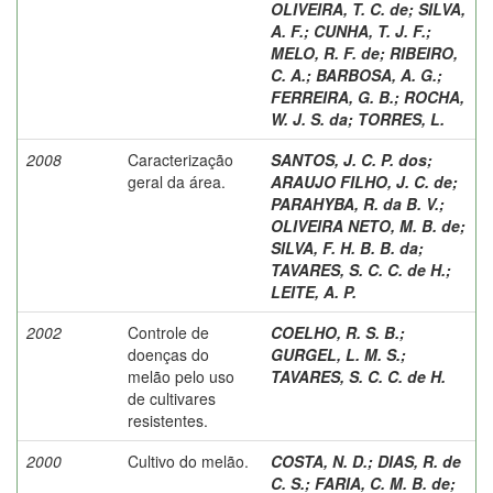
OLIVEIRA, T. C. de
;
SILVA,
A. F.
;
CUNHA, T. J. F.
;
MELO, R. F. de
;
RIBEIRO,
C. A.
;
BARBOSA, A. G.
;
FERREIRA, G. B.
;
ROCHA,
W. J. S. da
;
TORRES, L.
2008
Caracterização
SANTOS, J. C. P. dos
;
geral da área.
ARAUJO FILHO, J. C. de
;
PARAHYBA, R. da B. V.
;
OLIVEIRA NETO, M. B. de
;
SILVA, F. H. B. B. da
;
TAVARES, S. C. C. de H.
;
LEITE, A. P.
2002
Controle de
COELHO, R. S. B.
;
doenças do
GURGEL, L. M. S.
;
melão pelo uso
TAVARES, S. C. C. de H.
de cultivares
resistentes.
2000
Cultivo do melão.
COSTA, N. D.
;
DIAS, R. de
C. S.
;
FARIA, C. M. B. de
;