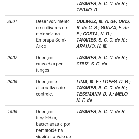
TAVARES, S. C. C. de H.
;
TERAO, D.
2001
Desenvolvimento
QUEIROZ, M. A. de
;
DIAS,
de cultivares de
R. de C. S.
;
SOUZA, F. de
melancia na
F.
;
COSTA, N. D.
;
Embrapa Semi-
TAVARES, S. C. C. de H.
;
Árido.
ARAUJO, H. M.
2002
Doenças
TAVARES, S. C. C. de H.
;
causadas por
CRUZ, S. C. da
fungos.
2009
Doenças e
LIMA, M. F.
;
LOPES, D. B.
;
alternativas de
TAVARES, S. C. C. de H.
;
controle.
TESSMANN, D. J.
;
MELO,
N. F. de
1999
Doenças
TAVARES, S. C. C. de H.
fungicidas,
bacterianas e por
nematóide na
videira no Vale do