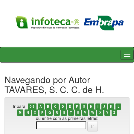
Skip
navigation
Navegando por Autor
TAVARES, S. C. C. de H.
Ir para:
0-9
A
B
C
D
E
F
G
H
I
J
K
L
M
N
O
P
Q
R
S
T
U
V
W
X
Y
Z
ou entre com as primeiras letras: