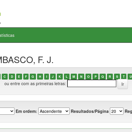
atísticas
MBASCO, F. J.
C
D
E
F
G
H
I
J
K
L
M
N
O
P
Q
R
S
T
U
ou entre com as primeiras letras:
Em ordem:
Resultados/Página
Reg