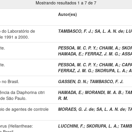
Mostrando resultados 1 a 7 de 7
Autor(es)
 do Laboratório de
TAMBASCO, F. J.
;
SA, L. A. N. de
;
LU
de 1991 a 2000.
te.
PESSOA, M. C. P. Y.
;
CHAIM, A.
;
SKOR
HAMADA, E.
;
FERRAZ, J. M. G.
;
ASSA
te.
PESSOA, M. C. P. Y.
;
CHAIM, A.
;
CAPA
FERRAZ, J. M. G.
;
SKORUPA, L. A.
;
A
 no Brasil.
GASSEN, D. N.
;
TAMBASCO, F. J.
ência da Diaphorina citri
HAMADA, E.
;
MORANDI, M. A. B.
;
TAM
 de São Paulo.
R. M.
bio de agentes de controle
MORAES, G. J. de
;
SA, L. A. N. de
;
T
rus (Heliantheae:
LUCCHINI, F.
;
SKORUPA, L. A.
;
TAMBA
 Brasil.