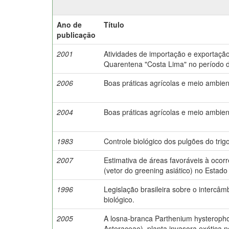
Ano de
Título
publicação
2001
Atividades de importação e exportação
Quarentena "Costa Lima" no período 
2006
Boas práticas agrícolas e meio ambien
2004
Boas práticas agrícolas e meio ambien
1983
Controle biológico dos pulgões do trigo
2007
Estimativa de áreas favoráveis à ocorr
(vetor do greening asiático) no Estado
1996
Legislação brasileira sobre o intercâm
biológico.
2005
A losna-branca Parthenium hysteropho
Asteraceae), planta invasora exótica no