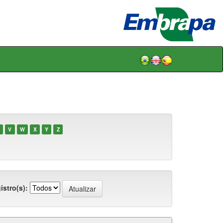
V
W
X
Y
Z
istro(s):