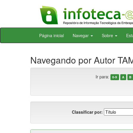
Skip
Página inicial
Navegar
Sobre
Est
navigation
Navegando por Autor TA
Ir para:
0-9
A
B
Classificar por: