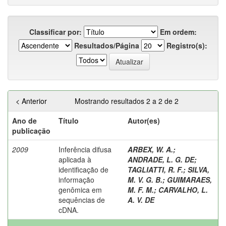
Classificar por:
Em ordem:
Resultados/Página
Registro(s):
< Anterior
Mostrando resultados 2 a 2 de 2
Ano de
Título
Autor(es)
publicação
2009
Inferência difusa
ARBEX, W. A.
;
aplicada à
ANDRADE, L. G. DE
;
identificação de
TAGLIATTI, R. F.
;
SILVA,
informação
M. V. G. B.
;
GUIMARAES,
genômica em
M. F. M.
;
CARVALHO, L.
sequências de
A. V. DE
cDNA.