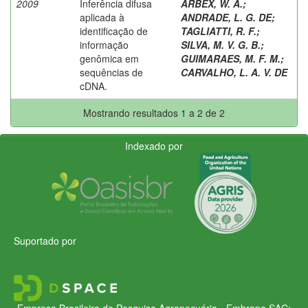
2009
Inferência difusa
ARBEX, W. A.
;
aplicada à
ANDRADE, L. G. DE
;
identificação de
TAGLIATTI, R. F.
;
informação
SILVA, M. V. G. B.
;
genômica em
GUIMARAES, M. F. M.
;
sequências de
CARVALHO, L. A. V. DE
cDNA.
Mostrando resultados 1 a 2 de 2
Indexado por
Suportado por
Empresa Brasileira de Pesquisa Agropecuária - Embrapa
SAC: