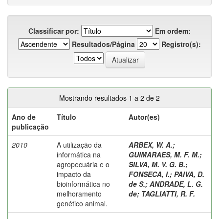
Classificar por:
Em ordem:
Resultados/Página
Registro(s):
Mostrando resultados 1 a 2 de 2
Ano de
Título
Autor(es)
publicação
2010
A utilização da
ARBEX, W. A.
;
informática na
GUIMARAES, M. F. M.
;
agropecuária e o
SILVA, M. V. G. B.
;
impacto da
FONSECA, I.
;
PAIVA, D.
bioinformática no
de S.
;
ANDRADE, L. G.
melhoramento
de
;
TAGLIATTI, R. F.
genético animal.