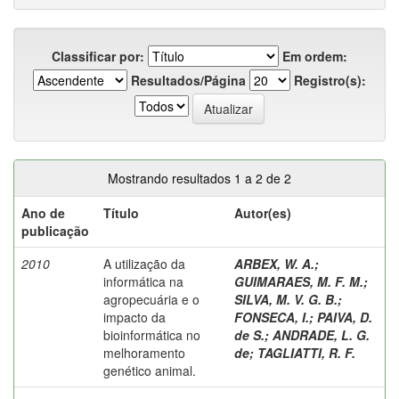
Classificar por:
Em ordem:
Resultados/Página
Registro(s):
Mostrando resultados 1 a 2 de 2
Ano de
Título
Autor(es)
publicação
2010
A utilização da
ARBEX, W. A.
;
informática na
GUIMARAES, M. F. M.
;
agropecuária e o
SILVA, M. V. G. B.
;
impacto da
FONSECA, I.
;
PAIVA, D.
bioinformática no
de S.
;
ANDRADE, L. G.
melhoramento
de
;
TAGLIATTI, R. F.
genético animal.