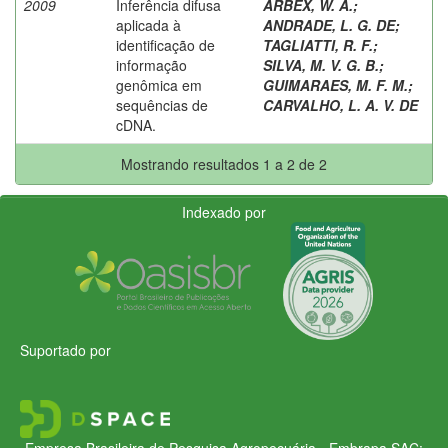
2009
Inferência difusa
ARBEX, W. A.
;
aplicada à
ANDRADE, L. G. DE
;
identificação de
TAGLIATTI, R. F.
;
informação
SILVA, M. V. G. B.
;
genômica em
GUIMARAES, M. F. M.
;
sequências de
CARVALHO, L. A. V. DE
cDNA.
Mostrando resultados 1 a 2 de 2
Indexado por
Suportado por
Empresa Brasileira de Pesquisa Agropecuária - Embrapa
SAC: